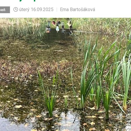
úterý
16.09.2025
|
Ema Bartošáková
peň