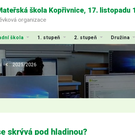
Mateřská škola Kopřivnice, 17. listopadu
pěvková organizace
adní škola
1. stupeň
2. stupeň
Družina
í
2025/2026
e skrývá pod hladinou?