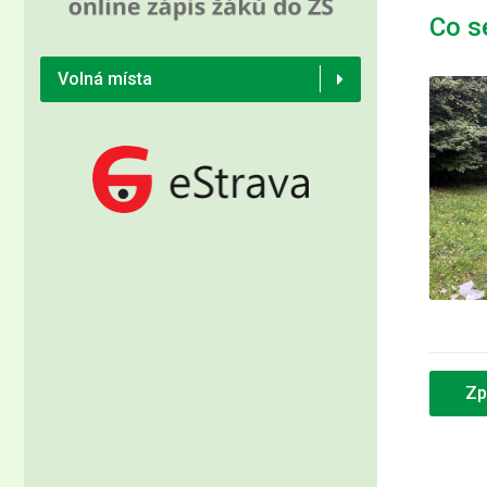
Co s
Volná místa
Zp