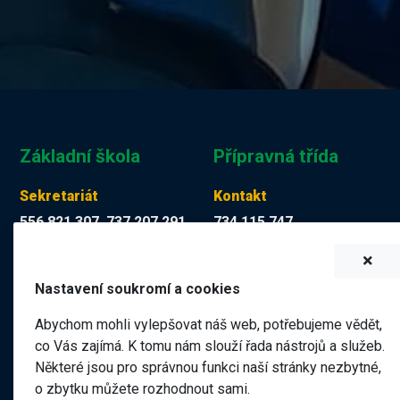
Základní škola
Přípravná třída
Sekretariát
Kontakt
556 821 307, 737 207 291
734 115 747
Tereza Kuchyňková
Martina Mücková DiS.
skola@zskop17.cz
martina.muckova@zskop17.c
Nastavení soukromí a cookies
7.00 - 15.30 hodin
8.00 - 11.40 hodin
Abychom mohli vylepšovat náš web, potřebujeme vědět,
co Vás zajímá. K tomu nám slouží řada nástrojů a služeb.
Některé jsou pro správnou funkci naší stránky nezbytné,
Název školy
o zbytku můžete rozhodnout sami.