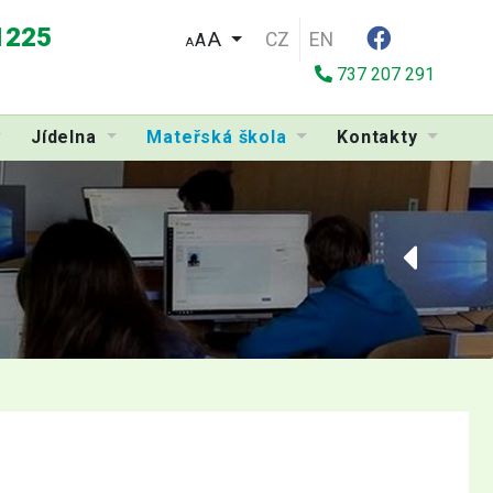
 1225
CZ
EN
A
A
737 207 291
Jídelna
Mateřská škola
Kontakty