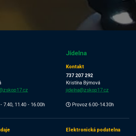
Jídelna
Kontakt
737 207 292
á
Kristína Býmová
a@zskop17.cz
jidelna@zskop17.cz
- 7.40, 11.40 - 16.00h
Provoz 6.00-14.30h
údaje
Elektronická podatelna