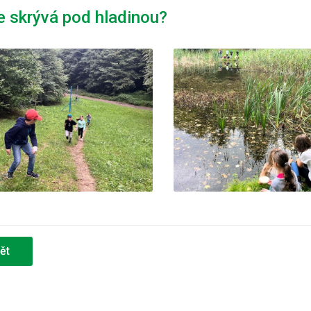
e skrývá pod hladinou?
ět