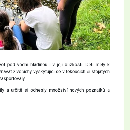
t pod vodní hladinou i v její blízkosti. Děti měly k
návat živočichy vyskytující se v tekoucích či stojatých
zasportovaly.
žily a určitě si odnesly množství nových poznatků a