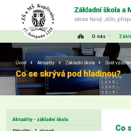
Základní škola a 
okres Nový Jičín, přís
O nás
Zákl
Úvod
Aktuality
Základní škola
Svět vzdělán
Co se skrývá pod hladinou?
Aktuality - základní škola
Co s
Aktuality - 1. stupeň