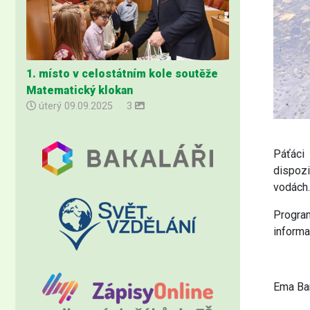
1. místo v celostátním kole soutěže
Matematický klokan
úterý
09.09.2025
|
3
Páťáci 
dispozi
vodách.
Program
informa
Ema Ba