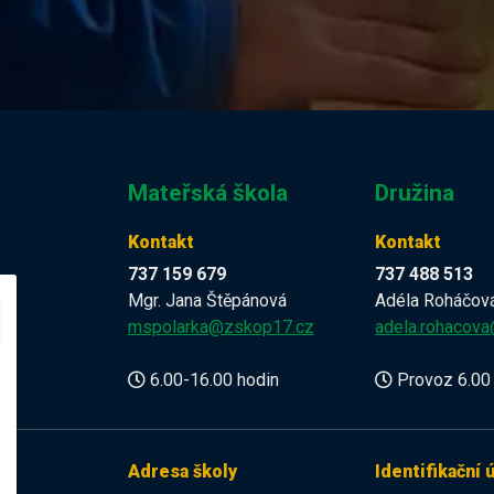
Mateřská škola
Družina
Kontakt
Kontakt
737 159 679
737 488 513
Mgr. Jana Štěpánová
Adéla Roháčov
z
mspolarka@zskop17.cz
adela.rohacov
6.00-16.00 hodin
Provoz 6.00 
Adresa školy
Identifikační 