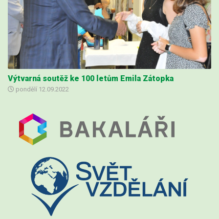
Výtvarná soutěž ke 100 letům Emila Zátopka
pondělí
12.09.2022