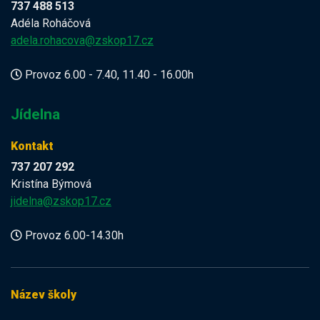
737 488 513
Adéla Roháčová
adela.rohacova@zskop17.cz
Provoz 6.00 - 7.40, 11.40 - 16.00h
Jídelna
Kontakt
737 207 292
Kristína Býmová
jidelna@zskop17.cz
Provoz 6.00-14.30h
Název školy