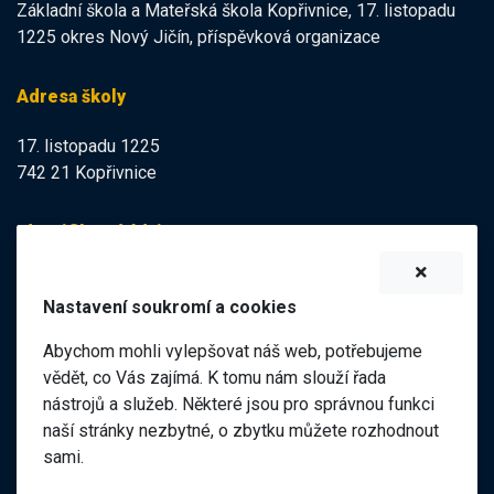
Základní škola a Mateřská škola Kopřivnice, 17. listopadu
1225 okres Nový Jičín, příspěvková organizace
Adresa školy
17. listopadu 1225
742 21 Kopřivnice
Identifikační údaje
IZO:
102113378
Nastavení soukromí a cookies
IČO:
47998121
Abychom mohli vylepšovat náš web, potřebujeme
Elektronická podatelna
vědět, co Vás zajímá. K tomu nám slouží řada
nástrojů a služeb. Některé jsou pro správnou funkci
ID datové schránky:
naší stránky nezbytné, o zbytku můžete rozhodnout
98pgf7m
sami.