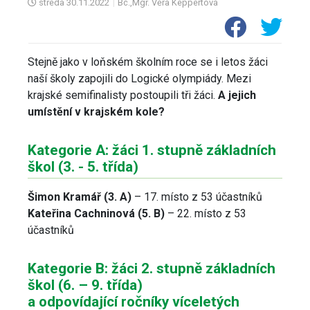
středa
30.11.2022
|
Bc.,Mgr. Věra Keppertová
Stejně jako v loňském školním roce se i letos žáci
naší školy zapojili do Logické olympiády. Mezi
krajské semifinalisty postoupili tři žáci.
A jejich
umístění v krajském kole?
Kategorie A: žáci 1. stupně základních
škol (3. - 5. třída)
Šimon Kramář (3. A)
– 17. místo z 53 účastníků
Kateřina Cachninová (5. B)
– 22. místo z 53
účastníků
Kategorie B: žáci 2. stupně základních
škol (6. – 9. třída)
a odpovídající ročníky víceletých