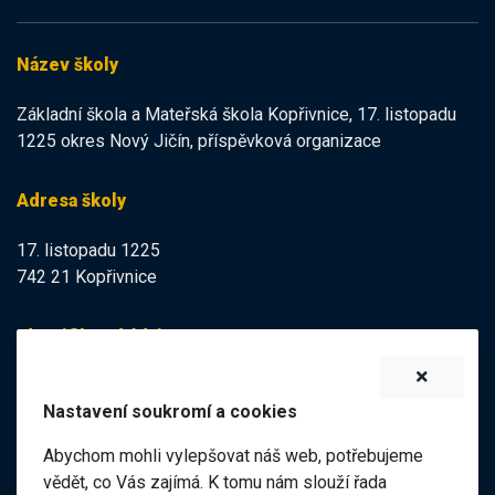
Název školy
Základní škola a Mateřská škola Kopřivnice, 17. listopadu
1225 okres Nový Jičín, příspěvková organizace
Adresa školy
17. listopadu 1225
742 21 Kopřivnice
Identifikační údaje
IZO:
102113378
Nastavení soukromí a cookies
IČO:
47998121
Abychom mohli vylepšovat náš web, potřebujeme
Elektronická podatelna
vědět, co Vás zajímá. K tomu nám slouží řada