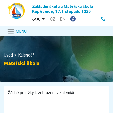
Základní škola a Mateřská škola
Kopřivnice, 17. listopadu 1225
CZ
EN
A
A
MENU
Úvod
Kalendář
Mateřská škola
Žádné položky k zobrazení v kalendáři