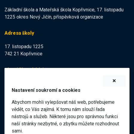
Základní škola a Mateřská škola Kopřivnice, 17. listopadu
1225 okres Nový Jičín, příspěvková organizace
Adresa školy
17. listopadu 1225
742 21 Kopřivnice
Identifikační údaje
IZO:
102113378
Nastavení soukromí a cookies
IČO:
47998121
Abychom mohli vylepšovat náš web, potřebujeme
Elektronická podatelna
vědět, co Vás zajímá. K tomu nám slouží řada
nástrojů a služeb. Některé jsou pro správnou funkci
ID datové schránky:
naší stránky nezbytné, o zbytku můžete rozhodnout
98pgf7m
sami.