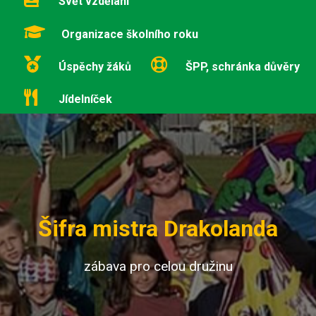
Svět vzdělání
Organizace školního roku
Úspěchy žáků
ŠPP, schránka důvěry
Jídelníček
Šifra mistra Drakolanda
zábava pro celou družinu