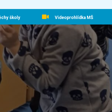
ěchy školy
Videoprohlídka MŠ