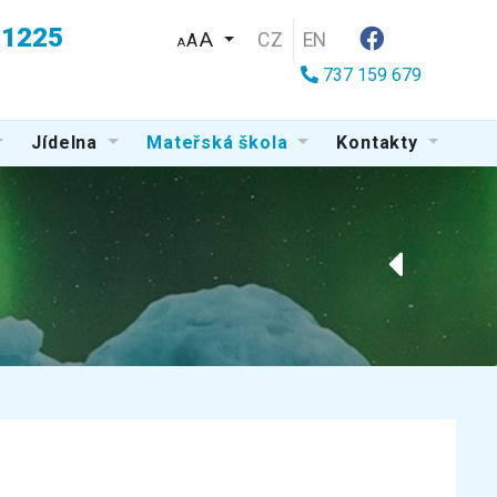
u 1225
CZ
EN
A
A
737 159 679
Jídelna
Mateřská škola
Kontakty