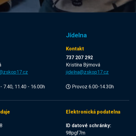
Jídelna
Kontakt
737 207 292
á
Kristína Býmová
a@zskop17.cz
jidelna@zskop17.cz
- 7.40, 11.40 - 16.00h
Provoz 6.00-14.30h
údaje
Elektronická podatelna
8
ID datové schránky:
98pgf7m