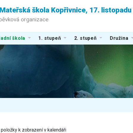
 Mateřská škola Kopřivnice, 17. listopad
spěvková organizace
adní škola
1. stupeň
2. stupeň
Družina
položky k zobrazení v kalendáři