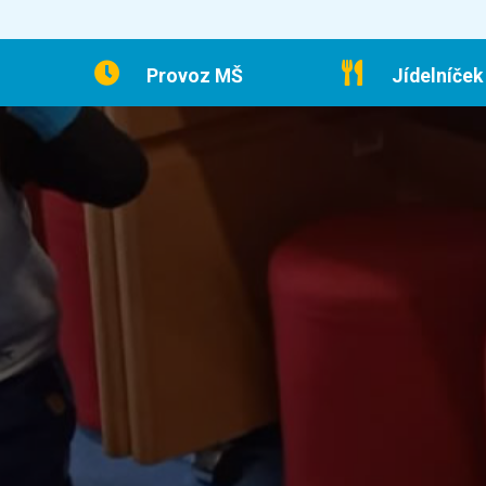
Provoz MŠ
Jídelníček