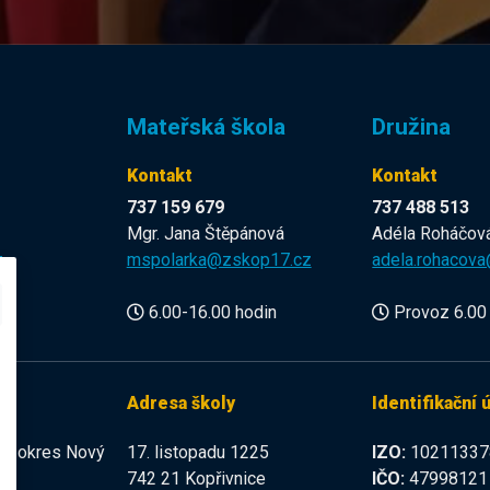
Mateřská škola
Družina
Kontakt
Kontakt
737 159 679
737 488 513
Mgr. Jana Štěpánová
Adéla Roháčov
z
mspolarka@zskop17.cz
adela.rohacov
6.00-16.00 hodin
Provoz 6.00 
Adresa školy
Identifikační 
225 okres Nový
17. listopadu 1225
IZO:
10211337
742 21 Kopřivnice
IČO:
47998121