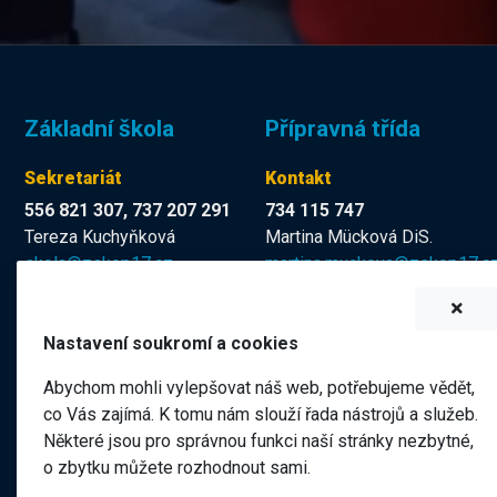
Základní škola
Přípravná třída
Sekretariát
Kontakt
556 821 307, 737 207 291
734 115 747
Tereza Kuchyňková
Martina Mücková DiS.
skola@zskop17.cz
martina.muckova@zskop17.c
7.00 - 15.30 hodin
8.00 - 11.40 hodin
Nastavení soukromí a cookies
Abychom mohli vylepšovat náš web, potřebujeme vědět,
Název školy
co Vás zajímá. K tomu nám slouží řada nástrojů a služeb.
Některé jsou pro správnou funkci naší stránky nezbytné,
Základní škola a Mateřská škola Kopřivnice, 17. listopadu 1
o zbytku můžete rozhodnout sami.
Jičín, příspěvková organizace