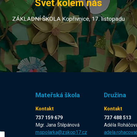
Svět kolem nás
ZÁKLADNÍ ŠKOLA Kopřivnice, 17. listopadu
Mateřská škola
Družina
Kontakt
Kontakt
737 159 679
737 488 513
Mgr. Jana Štěpánová
Adéla Roháčov
z
mspolarka@zskop17.cz
adela.rohacov