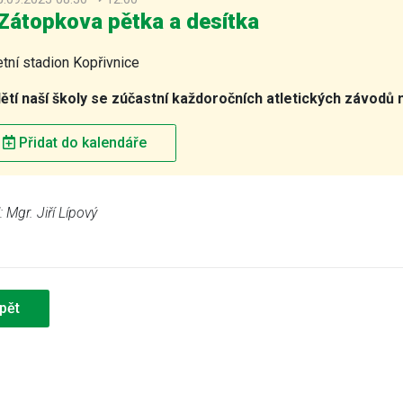
Zátopkova pětka a desítka
tní stadion Kopřivnice
dětí naší školy se zúčastní každoročních atletických závodů
Přidat do kalendáře
 Mgr. Jiří Lípový
pět