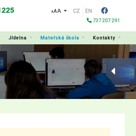
 1225
CZ
EN
A
A
737 207 291
Jídelna
Mateřská škola
Kontakty