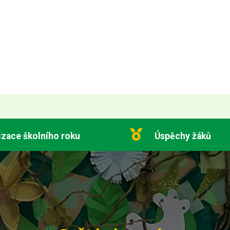
izace školního roku
Úspěchy žáků