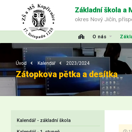
Základní škola a 
okres Nový Jičín, přís
O nás
Zákl
Úvod
Kalendář
2023/2024
Zátopkova pětka a desítka
Kalendář - základní škola
Kalendář - 1. stupeň
15