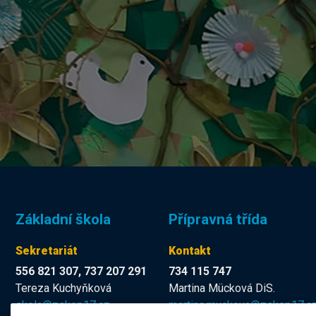
Základní škola
Přípravná třída
Sekretariát
Kontakt
556 821 307, 737 207 291
734 115 747
Tereza Kuchyňková
Martina Mücková DiS.
skola@zskop17.cz
martina.muckova@zskop17.c