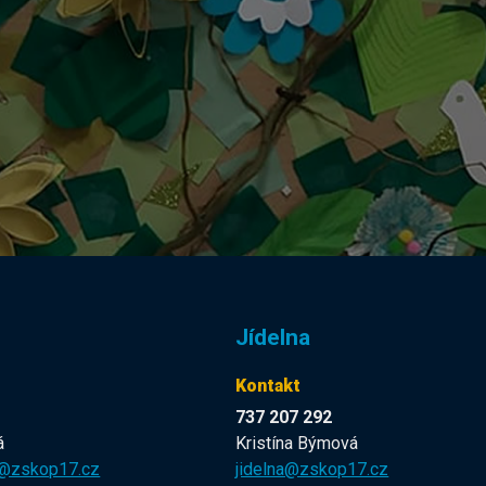
Jídelna
Kontakt
737 207 292
á
Kristína Býmová
a@zskop17.cz
jidelna@zskop17.cz