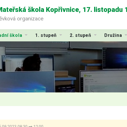
Mateřská škola Kopřivnice, 17. listopadu
pěvková organizace
adní škola
1. stupeň
2. stupeň
Družina
.09.2023 08:30
12:00