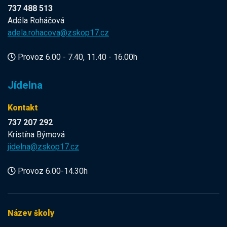
737 488 513
Adéla Roháčová
adela.rohacova@zskop17.cz
Provoz 6.00 - 7.40, 11.40 - 16.00h
Jídelna
Kontakt
737 207 292
Kristína Býmová
jidelna@zskop17.cz
Provoz 6.00-14.30h
Název školy