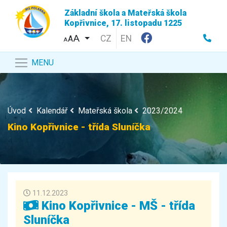
Základní škola a Mateřská škola
Kopřivnice, 17. listopadu 1225
CZ
EN
A
A
MENU
Úvod
Kalendář
Mateřská škola
2023/2024
Kino Kopřivnice - třída Sluníčka
11.12.2023
Kino Kopřivnice - MŠ - třída
Sluníčka