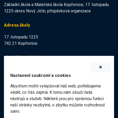
Základní škola a Mateřská škola Kopřivnice, 17. listopadu
1225 okres Nový Jičín, příspěvková organizace
Adresa školy
17. listopadu 1225
742 21 Kopřivnice
Identifikační údaje
IZO:
102113378
Nastavení soukromí a cookies
IČO:
47998121
Abychom mohli vylepšovat náš web, potřebujeme
Elektronická podatelna
vědět, co Vás zajímá. K tomu nám slouží řada
nástrojů a služeb. Některé jsou pro správnou funkci
ID datové schránky:
naší stránky nezbytné, o zbytku můžete rozhodnout
98pgf7m
sami.