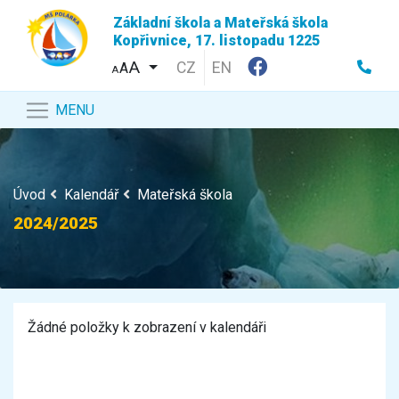
Základní škola a Mateřská škola
Kopřivnice, 17. listopadu 1225
CZ
EN
A
A
MENU
Úvod
Kalendář
Mateřská škola
2024/2025
Žádné položky k zobrazení v kalendáři