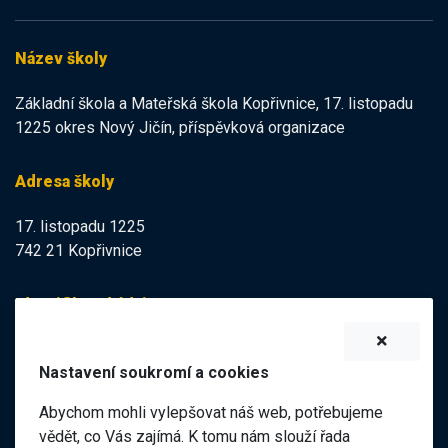
Název školy
Základní škola a Mateřská škola Kopřivnice, 17. listopadu
1225 okres Nový Jičín, příspěvková organizace
Adresa školy
17. listopadu 1225
742 21 Kopřivnice
Identifikační údaje
IZO:
102113378
Nastavení soukromí a cookies
IČO:
47998121
Abychom mohli vylepšovat náš web, potřebujeme
Elektronická podatelna
vědět, co Vás zajímá. K tomu nám slouží řada