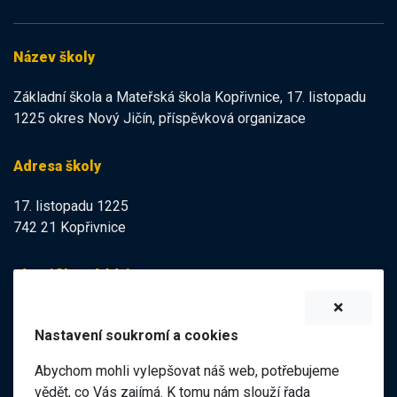
Název školy
Základní škola a Mateřská škola Kopřivnice, 17. listopadu
1225 okres Nový Jičín, příspěvková organizace
Adresa školy
17. listopadu 1225
742 21 Kopřivnice
Identifikační údaje
IZO:
102113378
Nastavení soukromí a cookies
IČO:
47998121
Abychom mohli vylepšovat náš web, potřebujeme
Elektronická podatelna
vědět, co Vás zajímá. K tomu nám slouží řada