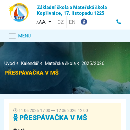
Základní škola a Mateřská škola
Kopřivnice, 17. listopadu 1225
CZ
EN
A
A
MENU
Úvod
Kalendář
Mateřská škola
2025/2026
PŘESPÁVAČKA V MŠ
11.06.2026 17:00
12.06.2026 12:00
PŘESPÁVAČKA V MŠ