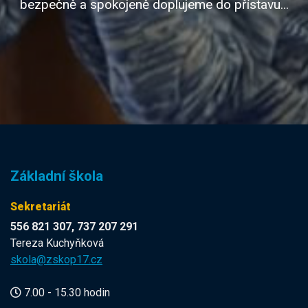
bezpečně a spokojeně doplujeme do přístavu...
Základní škola
Sekretariát
556 821 307, 737 207 291
Tereza Kuchyňková
skola@zskop17.cz
7.00 - 15.30 hodin