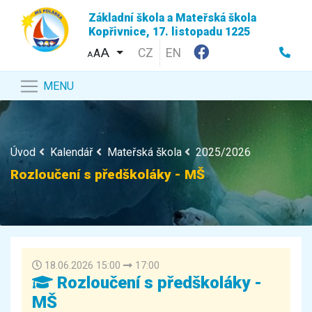
Základní škola a Mateřská škola
Kopřivnice, 17. listopadu 1225
CZ
EN
A
A
MENU
Úvod
Kalendář
Mateřská škola
2025/2026
Rozloučení s předškoláky - MŠ
18.06.2026 15:00
17:00
Rozloučení s předškoláky -
MŠ