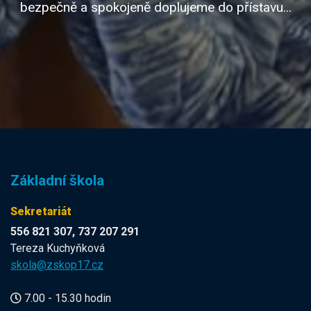
bezpečně a spokojeně doplujeme do přístavu...
Základní škola
Sekretariát
556 821 307, 737 207 291
Tereza Kuchyňková
skola@zskop17.cz
7.00 - 15.30 hodin