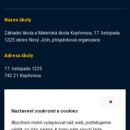
Název školy
Základní škola a Mateřská škola Kopřivnice, 17. listopadu
1225 okres Nový Jičín, příspěvková organizace
Adresa školy
17. listopadu 1225
742 21 Kopřivnice
Identifikační údaje
IZO:
102113378
Nastavení soukromí a cookies
IČO:
47998121
Abychom mohli vylepšovat náš web, potřebujeme
Elektronická podatelna
vědět, co Vás zajímá. K tomu nám slouží řada