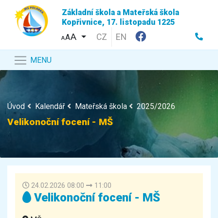
Základní škola a Mateřská škola
Kopřivnice, 17. listopadu 1225
CZ
EN
A
A
MENU
Úvod
Kalendář
Mateřská škola
2025/2026
Velikonoční focení - MŠ
24.02.2026 08:00
11:00
Velikonoční focení - MŠ