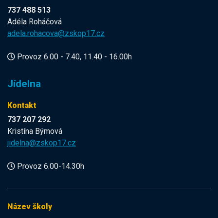
737 488 513
Adéla Roháčová
adela.rohacova@zskop17.cz
Provoz 6.00 - 7.40, 11.40 - 16.00h
Jídelna
Kontakt
737 207 292
Kristína Býmová
jidelna@zskop17.cz
Provoz 6.00-14.30h
Název školy