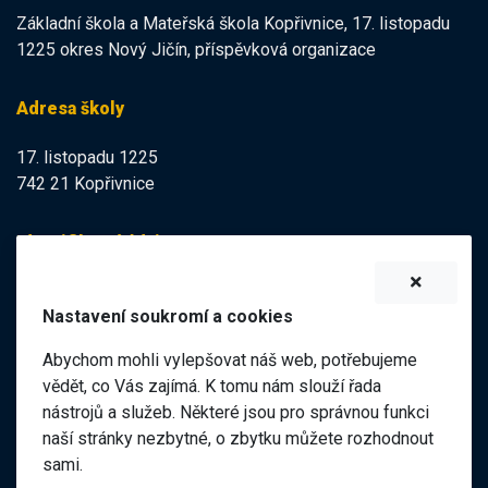
Základní škola a Mateřská škola Kopřivnice, 17. listopadu
1225 okres Nový Jičín, příspěvková organizace
Adresa školy
17. listopadu 1225
742 21 Kopřivnice
Identifikační údaje
IZO:
102113378
Nastavení soukromí a cookies
IČO:
47998121
Abychom mohli vylepšovat náš web, potřebujeme
Elektronická podatelna
vědět, co Vás zajímá. K tomu nám slouží řada
nástrojů a služeb. Některé jsou pro správnou funkci
ID datové schránky:
naší stránky nezbytné, o zbytku můžete rozhodnout
98pgf7m
sami.