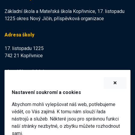
Základní škola a Mateřská škola Kopřivnice, 17. listopadu
1225 okres Nový Jičín, příspěvková organizace
Adresa školy
17. listopadu 1225
742 21 Kopřivnice
Identifikační údaje
IZO:
102113378
Nastavení soukromí a cookies
IČO:
47998121
Abychom mohli vylepšovat náš web, potřebujeme
Elektronická podatelna
vědět, co Vás zajímá. K tomu nám slouží řada
nástrojů a služeb. Některé jsou pro správnou funkci
ID datové schránky:
naší stránky nezbytné, o zbytku můžete rozhodnout
98pgf7m
sami.