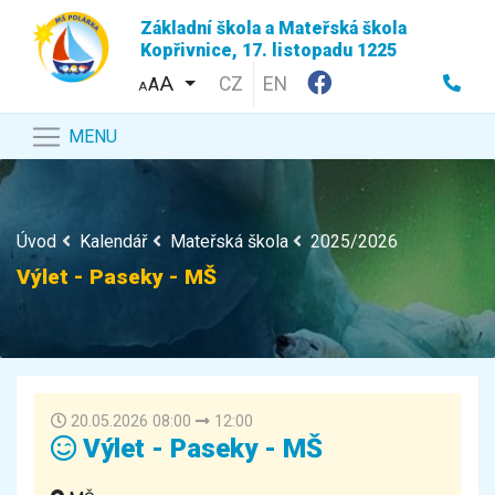
Základní škola a Mateřská škola
Kopřivnice, 17. listopadu 1225
CZ
EN
A
A
MENU
Úvod
Kalendář
Mateřská škola
2025/2026
Výlet - Paseky - MŠ
20.05.2026 08:00
12:00
Výlet - Paseky - MŠ