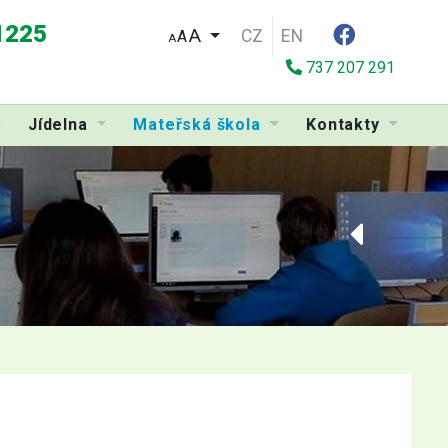
 1225
CZ
EN
A
A
737 207 291
Jídelna
Mateřská škola
Kontakty