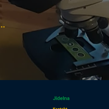
..
Jídelna