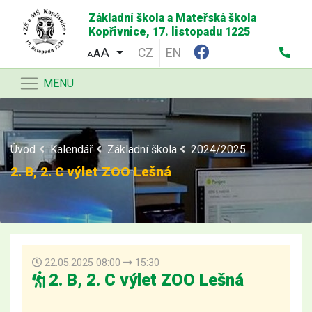
Základní škola a Mateřská škola
Kopřivnice, 17. listopadu 1225
CZ
EN
A
A
MENU
Úvod
Kalendář
Základní škola
2024/2025
2. B, 2. C výlet ZOO Lešná
22.05.2025 08:00
15:30
2. B, 2. C výlet ZOO Lešná