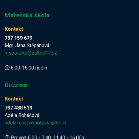
Mateřská škola
Kontakt
737 159 679
Mgr. Jana Štěpánová
mspolarka@zskop17.cz
6.00-16.00 hodin
Družina
Kontakt
737 488 513
Adéla Roháčová
adela.rohacova@zskop17.cz
Provoz 6.00 - 7.40, 11.40 - 16.00h