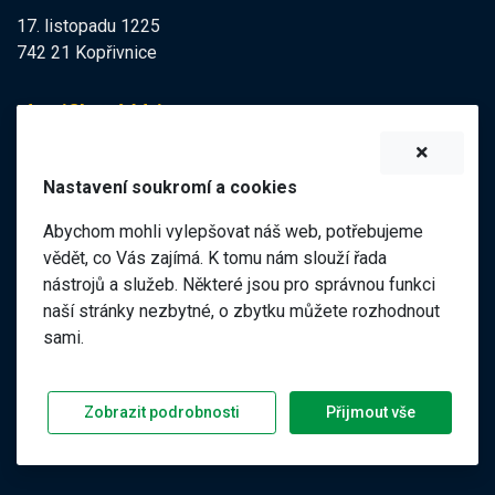
17. listopadu 1225
742 21 Kopřivnice
Identifikační údaje
IZO:
102113378
Nastavení soukromí a cookies
IČO:
47998121
Abychom mohli vylepšovat náš web, potřebujeme
Elektronická podatelna
vědět, co Vás zajímá. K tomu nám slouží řada
nástrojů a služeb. Některé jsou pro správnou funkci
ID datové schránky:
naší stránky nezbytné, o zbytku můžete rozhodnout
98pgf7m
sami.
©
2026 ZŠ a MŠ 17. listopadu, Kopřivnice |
|
Předchozí web
Zobrazit podrobnosti
Přijmout vše
Prohlášení o přístupnosti
GDPR
Nastavení soukromí