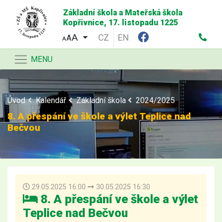
Základní škola a Mateřská škola
Kopřivnice, 17. listopadu 1225
CZ
EN
A
A
MENU
Úvod
Kalendář
Základní škola
2024/2025
8. A přespání ve škole a výlet Teplice nad
Bečvou
29.05.2025 16:00
30.05.2025 16:30
8. A přespání ve škole a výlet
Teplice nad Bečvou