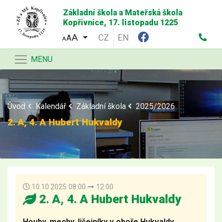
Základní škola a Mateřská škola
Kopřivnice, 17. listopadu 1225
CZ
EN
A
A
MENU
Úvod
Kalendář
Základní škola
2025/2026
2. A, 4. A Hubert Hukvaldy
10.10.2025 08:00
12:00
2. A, 4. A Hubert Hukvaldy
Houby, mechy, lišejníky v oboře Hukvaldy.