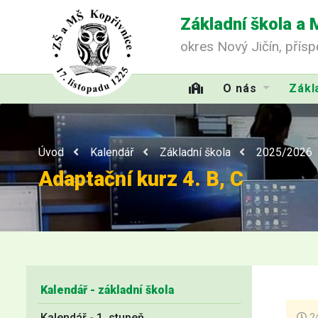
Základní škola a 
okres Nový Jičín, přís
O nás
Zákl
Úvod
Kalendář
Základní škola
2025/2026
Adaptační kurz 4. B, C
Kalendář - základní škola
Kalendář - 1. stupeň
24