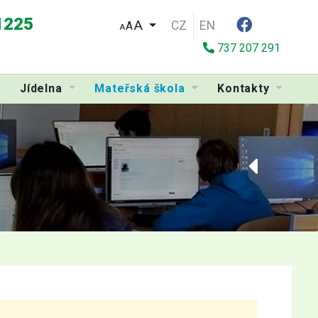
 1225
CZ
EN
A
A
737 207 291
Jídelna
Mateřská škola
Kontakty