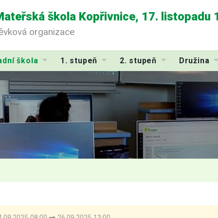
Mateřská škola Kopřivnice, 17. listopadu
pěvková organizace
adní škola
1. stupeň
2. stupeň
Družina
.09.2025 08:00
26.09.2025 13:00