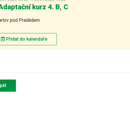
daptační kurz 4. B, C
rlov pod Pradědem
Přidat do kalendáře
pět