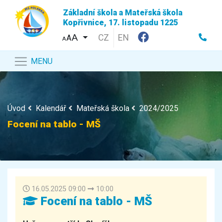
Základní škola a Mateřská škola
Kopřivnice, 17. listopadu 1225
CZ
EN
A
A
MENU
Úvod
Kalendář
Mateřská škola
2024/2025
Focení na tablo - MŠ
16.05.2025 09:00
10:00
Focení na tablo - MŠ