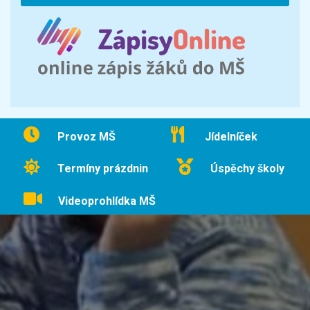
Provoz MŠ
Jídelníček
Termíny prázdnin
Úspěchy školy
Videoprohlídka MŠ