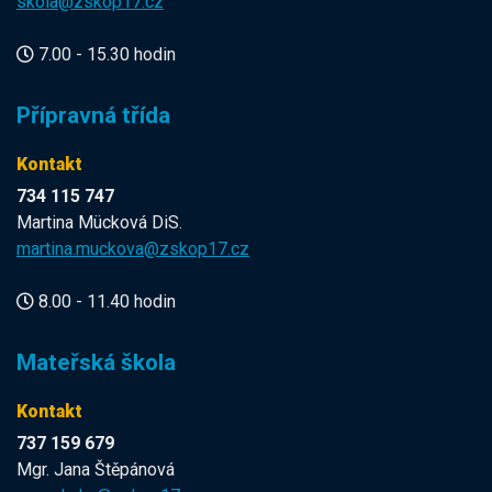
skola@zskop17.cz
7.00 - 15.30 hodin
Přípravná třída
Kontakt
734 115 747
Martina Mücková DiS.
martina.muckova@zskop17.cz
8.00 - 11.40 hodin
Mateřská škola
Kontakt
737 159 679
Mgr. Jana Štěpánová