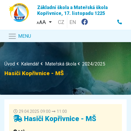
Základní škola a Mateřská škola
Kopřivnice, 17. listopadu 1225
CZ
EN
A
A
MENU
Úvod
Kalendář
Mateřská škola
2024/2025
Hasiči Kopřivnice - MŠ
29.04.2025 09:00
11:00
Hasiči Kopřivnice - MŠ