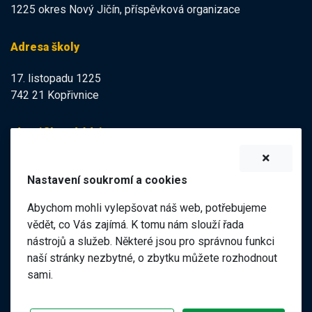
1225 okres Nový Jičín, příspěvková organizace
Adresa školy
17. listopadu 1225
742 21 Kopřivnice
Identifikační údaje
IZO:
102113378
Nastavení soukromí a cookies
IČO:
47998121
Abychom mohli vylepšovat náš web, potřebujeme
Elektronická podatelna
vědět, co Vás zajímá. K tomu nám slouží řada
nástrojů a služeb. Některé jsou pro správnou funkci
ID datové schránky:
naší stránky nezbytné, o zbytku můžete rozhodnout
98pgf7m
sami.
©
2026 ZŠ a MŠ 17. listopadu, Kopřivnice |
|
Předchozí web