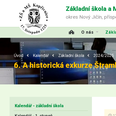
Základní škola a 
okres Nový Jičín, přís
O nás
Zákl
Úvod
Kalendář
Základní škola
2024/2025
6. A historická exkurze Štram
Kalendář - základní škola
Kalendář - 1. stupeň
12