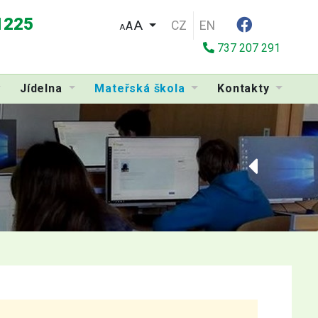
 1225
CZ
EN
A
A
737 207 291
Jídelna
Mateřská škola
Kontakty