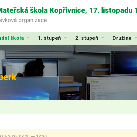
Mateřská škola Kopřivnice, 17. listopadu
pěvková organizace
adní škola
1. stupeň
2. stupeň
Družina
berk
.06.2025 08:00
13:30