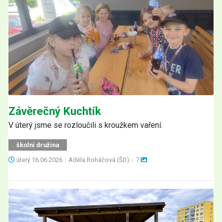
Závěrečný Kuchtík
V úterý jsme se rozloučili s kroužkem vaření.
školní družina
úterý
16.06.2026
|
Adéla Roháčová (ŠD)
|
7