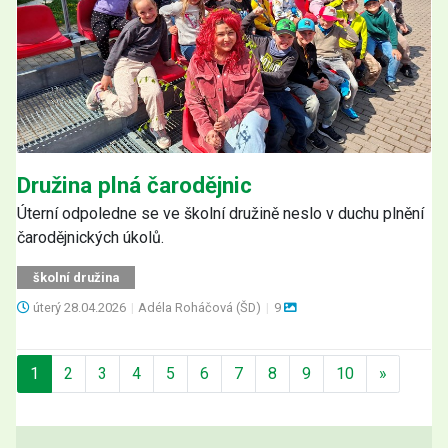
Družina plná čarodějnic
Úterní odpoledne se ve školní družině neslo v duchu plnění
čarodějnických úkolů.
školní družina
úterý
28.04.2026
|
Adéla Roháčová (ŠD)
|
9
Další
1
2
3
4
5
6
7
8
9
10
»