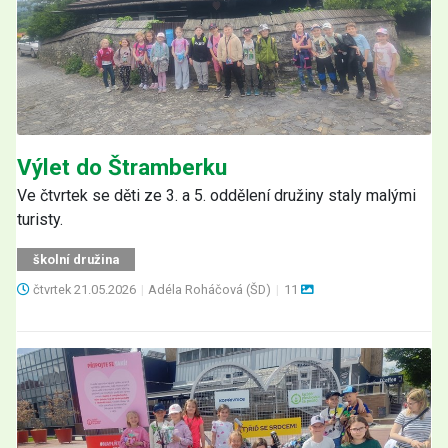
Výlet do Štramberku
Ve čtvrtek se děti ze 3. a 5. oddělení družiny staly malými
turisty.
školní družina
čtvrtek
21.05.2026
|
Adéla Roháčová (ŠD)
|
11