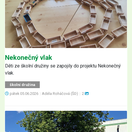
Nekonečný vlak
Děti ze školní družiny se zapojily do projektu Nekonečný
vlak.
školní družina
pátek
05.06.2026
|
Adéla Roháčová (ŠD)
|
2