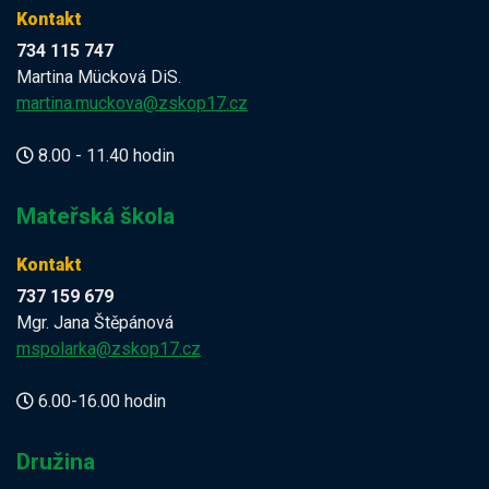
Kontakt
734 115 747
Martina Mücková DiS.
martina.muckova@zskop17.cz
8.00 - 11.40 hodin
Mateřská škola
Kontakt
737 159 679
Mgr. Jana Štěpánová
mspolarka@zskop17.cz
6.00-16.00 hodin
Družina