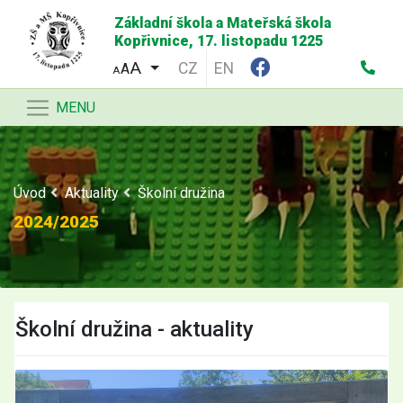
Základní škola a Mateřská škola
Kopřivnice, 17. listopadu 1225
CZ
EN
A
A
MENU
Úvod
Aktuality
Školní družina
2024/2025
Školní družina - aktuality