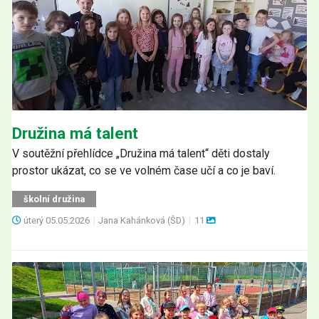
Družina má talent
V soutěžní přehlídce „Družina má talent“ děti dostaly
prostor ukázat, co se ve volném čase učí a co je baví.
školní družina
úterý
05.05.2026
|
Jana Kahánková (ŠD)
|
11