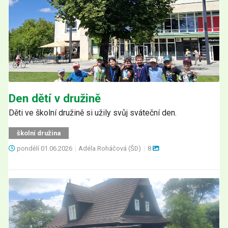
Den dětí v družině
Děti ve školní družině si užily svůj sváteční den.
školní družina
pondělí
01.06.2026
|
Adéla Roháčová (ŠD)
|
8