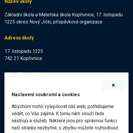
Název školy
Základní škola a Mateřská škola Kopřivnice, 17. listopadu
1225 okres Nový Jičín, příspěvková organizace
Adresa školy
17. listopadu 1225
742 21 Kopřivnice
Identifikační údaje
IZO:
102113378
Nastavení soukromí a cookies
IČO:
47998121
Abychom mohli vylepšovat náš web, potřebujeme
Elektronická podatelna
vědět, co Vás zajímá. K tomu nám slouží řada
nástrojů a služeb. Některé jsou pro správnou funkci
ID datové schránky:
naší stránky nezbytné, o zbytku můžete rozhodnout
98pgf7m