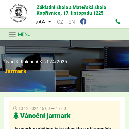
Základní škola a Mateřská škola
Kopřivnice, 17. listopadu 1225
CZ
EN
A
A
MENU
Úvod
Kalendář
2024/2025
Jarmark
10.12.2024 15:00
17:00
Vánoční jarmark
Jarmark proběhne jako obvykle v přízemních