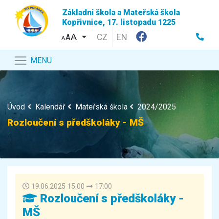
Základní škola a Mateřská škola
Kopřivnice, 17. listopadu 1225
CZ
EN
A
A
MENU
Úvod
Kalendář
Mateřská škola
2024/2025
Rozloučení s předškoláky - MŠ
19.06.2025 15:00
17:00
Rozloučení s předškoláky -
MŠ