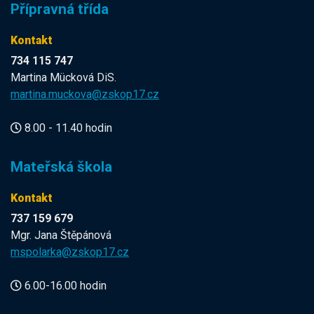
Přípravná třída
Kontakt
734 115 747
Martina Mücková DiS.
martina.muckova@zskop17.cz
8.00 - 11.40 hodin
Mateřská škola
Kontakt
737 159 679
Mgr. Jana Štěpánová
mspolarka@zskop17.cz
6.00-16.00 hodin