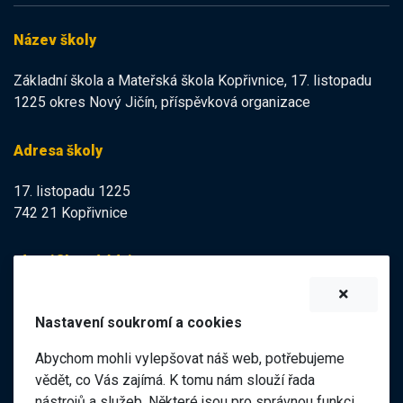
Název školy
Základní škola a Mateřská škola Kopřivnice, 17. listopadu
1225 okres Nový Jičín, příspěvková organizace
Adresa školy
17. listopadu 1225
742 21 Kopřivnice
Identifikační údaje
IZO:
102113378
Nastavení soukromí a cookies
IČO:
47998121
Abychom mohli vylepšovat náš web, potřebujeme
Elektronická podatelna
vědět, co Vás zajímá. K tomu nám slouží řada
nástrojů a služeb. Některé jsou pro správnou funkci