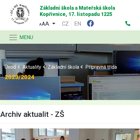
Základní škola a Mateřská škola
Kopřivnice, 17. listopadu 1225
CZ
EN
A
A
MENU
Úvod
Aktuality
Základní škola
Přípravná třída
2023/2024
Archiv aktualit - ZŠ