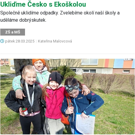
Ukliďme Česko s Ekoškolou
Společně uklidíme odpadky. Zvelebíme okolí naší školy a
uděláme dobrýskutek.
ZŠ a MŠ
pátek
28.03.2025
|
Kateřina Malovcová