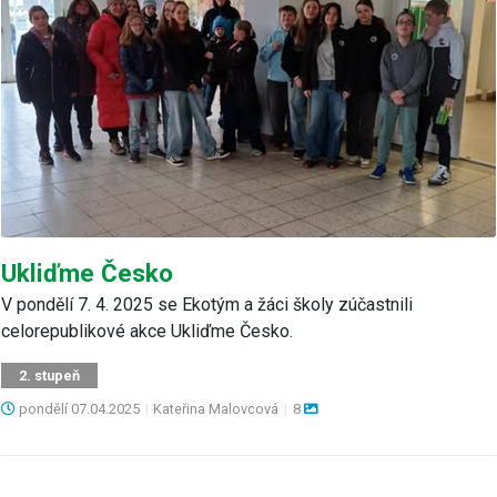
Ukliďme Česko
V pondělí 7. 4. 2025 se Ekotým a žáci školy zúčastnili
celorepublikové akce Ukliďme Česko.
2. stupeň
pondělí
07.04.2025
|
Kateřina Malovcová
|
8