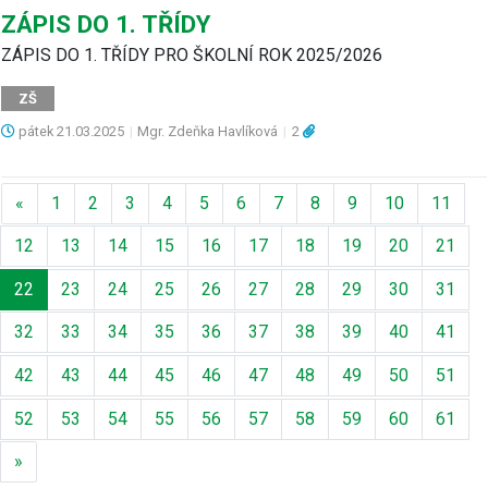
ZÁPIS DO 1. TŘÍDY
ZÁPIS DO 1. TŘÍDY PRO ŠKOLNÍ ROK 2025/2026
ZŠ
pátek
21.03.2025
|
Mgr. Zdeňka Havlíková
|
2
Předchozí
«
1
2
3
4
5
6
7
8
9
10
11
12
13
14
15
16
17
18
19
20
21
22
23
24
25
26
27
28
29
30
31
32
33
34
35
36
37
38
39
40
41
42
43
44
45
46
47
48
49
50
51
52
53
54
55
56
57
58
59
60
61
Další
»