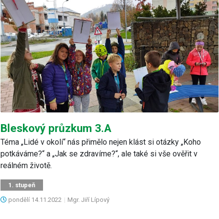
Bleskový průzkum 3.A
Téma „Lidé v okolí“ nás přimělo nejen klást si otázky „Koho
potkáváme?“ a „Jak se zdravíme?“, ale také si vše ověřit v
reálném životě.
1. stupeň
pondělí
14.11.2022
|
Mgr. Jiří Lípový