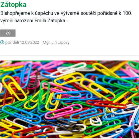
Zátopka
Blahopřejeme k úspěchu ve výtvarné soutěži pořádané k 100.
výročí narození Emila Zátopka...
ZŠ
pondělí
12.09.2022
|
Mgr. Jiří Lípový