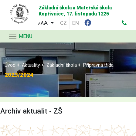
Základní škola a Mateřská škola
Kopřivnice, 17. listopadu 1225
CZ
EN
A
A
MENU
Úvod
Aktuality
Základní škola
Přípravná třída
2023/2024
Archiv aktualit - ZŠ