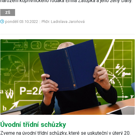
narození kopřivnického rodáka Emila Zátopka a jeho ženy Dany.
ZŠ
pondělí
03.10.2022
|
PhDr. Ladislava Jaroňová
Úvodní třídní schůzky
Zveme na úvodní třídní schůzky, které se uskuteční v úterý 20.