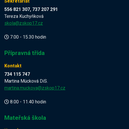
Sekretariát
556 821 307, 737 207 291
Tereza Kuchyňková
skola@zskop17.cz
7.00 - 15.30 hodin
Přípravná třída
Kontakt
734 115 747
Martina Mücková DiS.
martina.muckova@zskop17.cz
8.00 - 11.40 hodin
Mateřská škola