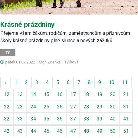
Krásné prázdniny
Přejeme všem žákům, rodičům, zaměstnancům a příznivcům
školy krásné prázdniny plné slunce a nových zážitků.
ZŠ
pátek
01.07.2022
|
Mgr. Zdeňka Havlíková
Předchozí
«
1
2
3
4
5
6
7
8
9
10
11
12
13
14
15
16
17
18
19
20
21
22
23
24
25
26
27
28
29
30
31
32
33
34
35
36
37
38
39
40
41
42
43
44
45
46
47
48
49
50
51