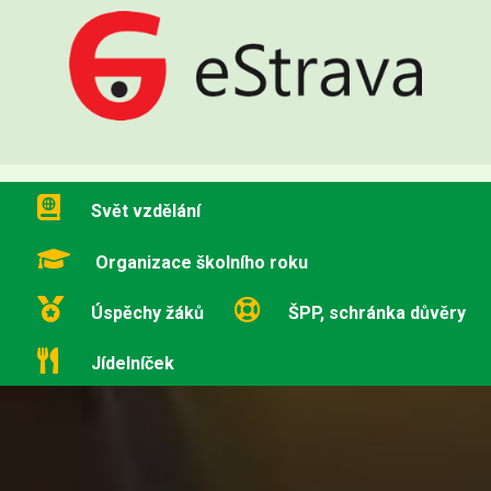
Svět vzdělání
Organizace školního roku
Úspěchy žáků
ŠPP, schránka důvěry
Jídelníček