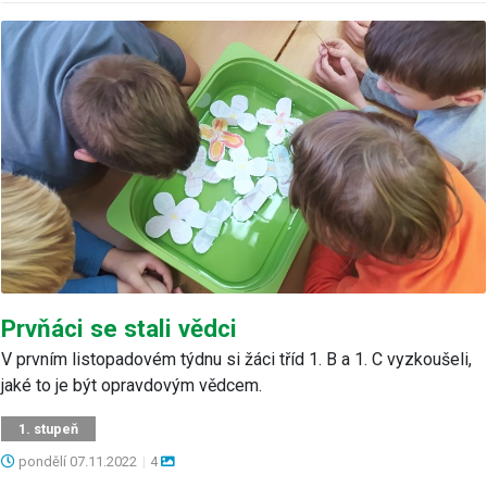
Prvňáci se stali vědci
V prvním listopadovém týdnu si žáci tříd 1. B a 1. C vyzkoušeli,
jaké to je být opravdovým vědcem.
1. stupeň
pondělí
07.11.2022
|
4