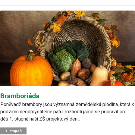
Bramboriáda
Poněvadž brambory jsou významná zemědělská plodina, která k
podzimu neodmyslitelně patří, rozhodli jsme se připravit pro
děti 1. stupně naší ZŠ projektový den...
1. stupeň