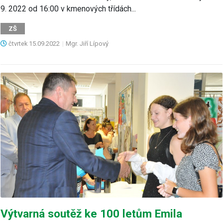
9. 2022 od 16:00 v kmenových třídách...
ZŠ
čtvrtek
15.09.2022
|
Mgr. Jiří Lípový
Výtvarná soutěž ke 100 letům Emila