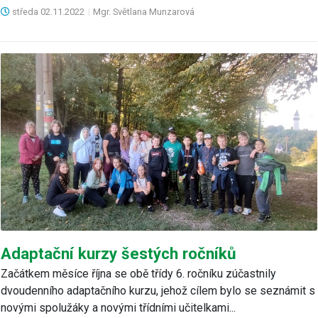
středa
02.11.2022
|
Mgr. Světlana Munzarová
Adaptační kurzy šestých ročníků
Začátkem měsíce října se obě třídy 6. ročníku zúčastnily
dvoudenního adaptačního kurzu, jehož cílem bylo se seznámit s
novými spolužáky a novými třídními učitelkami...