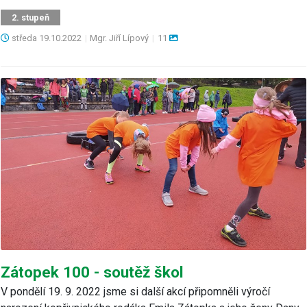
2. stupeň
středa
19.10.2022
|
Mgr. Jiří Lípový
|
11
Zátopek 100 - soutěž škol
V pondělí 19. 9. 2022 jsme si další akcí připomněli výročí