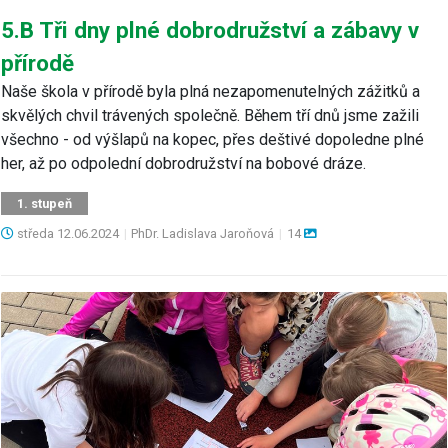
5.B Tři dny plné dobrodružství a zábavy v
přírodě
Naše škola v přírodě byla plná nezapomenutelných zážitků a
skvělých chvil trávených společně. Během tří dnů jsme zažili
všechno - od výšlapů na kopec, přes deštivé dopoledne plné
her, až po odpolední dobrodružství na bobové dráze.
1. stupeň
středa
12.06.2024
|
PhDr. Ladislava Jaroňová
|
14