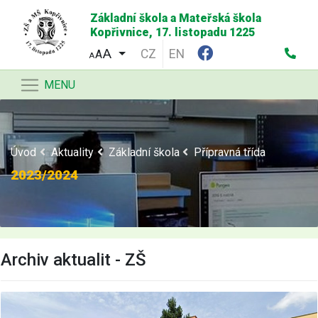
Základní škola a Mateřská škola
Kopřivnice, 17. listopadu 1225
CZ
EN
A
A
MENU
Úvod
Aktuality
Základní škola
Přípravná třída
2023/2024
Archiv aktualit - ZŠ