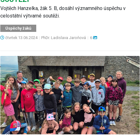
Vojtěch Hanzelka, žák 5. B, dosáhl významného úspěchu v
celostátní výtvarné soutěži.
Úspěchy žáků
čtvrtek
13.06.2024
|
PhDr. Ladislava Jaroňová
|
6