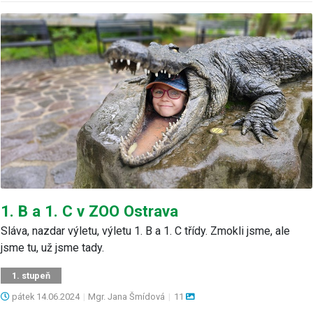
1. B a 1. C v ZOO Ostrava
Sláva, nazdar výletu, výletu 1. B a 1. C třídy. Zmokli jsme, ale
jsme tu, už jsme tady.
1. stupeň
pátek
14.06.2024
|
Mgr. Jana Šmídová
|
11