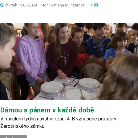
čtvrtek
13.06.2024
|
Mgr. Světlana Munzarová
|
10
Dámou a pánem v každé době
V minulém týdnu navštívili žáci 4. B vznešené prostory
Žerotínského zámku.