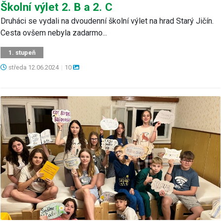
Školní výlet 2. B a 2. C
Druháci se vydali na dvoudenní školní výlet na hrad Starý Jičín.
Cesta ovšem nebyla zadarmo...
1. stupeň
středa
12.06.2024
|
10