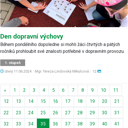
Den dopravní výchovy
Během pondělního dopoledne si mohli žáci čtvrtých a pátých
ročníků prohloubit své znalosti potřebné v dopravním provozu.
1. stupeň
úterý
11.06.2024
|
Mgr. Tereza Lindovská Mikulcová
|
12
Předchozí
«
1
2
3
4
5
6
7
8
9
10
11
12
13
14
15
16
17
18
19
20
21
22
23
24
25
26
27
28
29
30
31
32
33
34
35
36
37
38
39
40
41