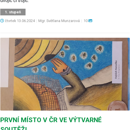
dvojic či trojic.
1. stupeň
čtvrtek
13.06.2024
|
Mgr. Světlana Munzarová
|
10
PRVNÍ MÍSTO V ČR VE VÝTVARNÉ
SOUTĚŽI