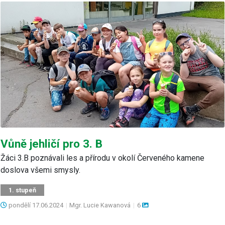
Vůně jehličí pro 3. B
Žáci 3.B poznávali les a přírodu v okolí Červeného kamene
doslova všemi smysly.
1. stupeň
pondělí
17.06.2024
|
Mgr. Lucie Kawanová
|
6