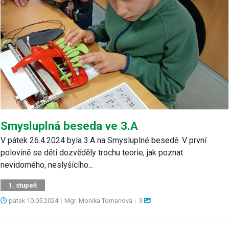
Smysluplná beseda ve 3.A
V pátek 26.4.2024 byla 3.A na Smysluplné besedě. V první
polovině se děti dozvěděly trochu teorie, jak poznat
nevidomého, neslyšícího...
1. stupeň
pátek
10.05.2024
|
Mgr. Monika Tomanová
|
3