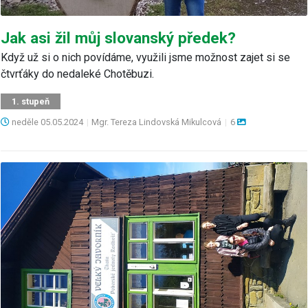
Jak asi žil můj slovanský předek?
Když už si o nich povídáme, využili jsme možnost zajet si se
čtvrťáky do nedaleké Chotěbuzi.
1. stupeň
neděle
05.05.2024
|
Mgr. Tereza Lindovská Mikulcová
|
6