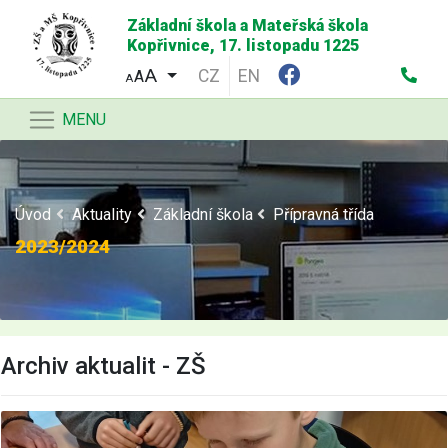
Základní škola a Mateřská škola
Kopřivnice, 17. listopadu 1225
CZ
EN
A
A
MENU
Úvod
Aktuality
Základní škola
Přípravná třída
2023/2024
Archiv aktualit - ZŠ