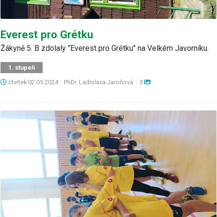
Everest pro Grétku
Žákyně 5. B zdolaly "Everest pro Grétku" na Velkém Javorníku.
1. stupeň
čtvrtek
02.05.2024
|
PhDr. Ladislava Jaroňová
|
3