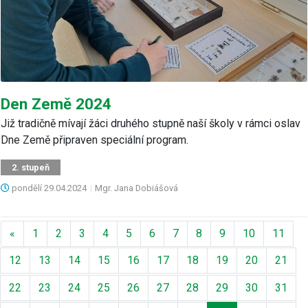
Den Země 2024
Již tradičně mívají žáci druhého stupně naší školy v rámci oslav
Dne Země připraven speciální program.
2. stupeň
pondělí
29.04.2024
|
Mgr. Jana Dobiášová
Předchozí
«
1
2
3
4
5
6
7
8
9
10
11
12
13
14
15
16
17
18
19
20
21
22
23
24
25
26
27
28
29
30
31