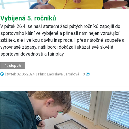
Vybíjená 5. ročníků
V pátek 26.4. se naši stateční žáci pátých ročníků zapojili do
sportovního klání ve vybíjené a přinesli nám nejen vzrušující
zážitek, ale i velkou dávku inspirace. I přes náročné soupeře a
vyrovnané zápasy, naši borci dokázali ukázat své skvělé
sportovní dovednosti a fair play.
1. stupeň
čtvrtek
02.05.2024
|
PhDr. Ladislava Jaroňová
|
3