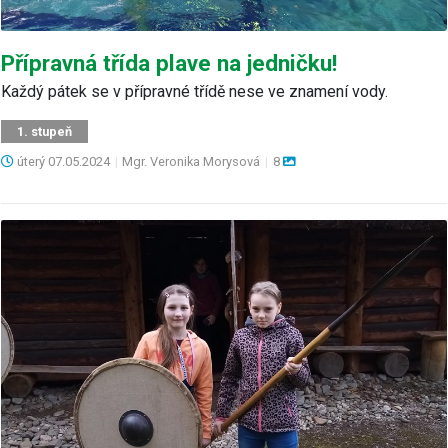
Přípravná třída plave na jedničku!
Každý pátek se v přípravné třídě nese ve znamení vody.
1. stupeň
úterý
07.05.2024
|
Mgr. Veronika Morysová
|
8