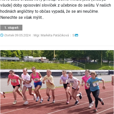
všude) doby opisování slovíček z učebnice do sešitu. V našich
hodinách angličtiny to občas vypadá, že se ani neučíme.
Nenechte se však mýlit...
1. stupeň
čtvrtek
09.05.2024
|
Mgr. Markéta Patáčiková
|
5