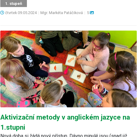
1. stupeň
čtvrtek
09.05.2024
|
Mgr. Markéta Patáčiková
|
5
Aktivizační metody v anglickém jazyce na
1.stupni
Nová doba si žádá nový přístup. Dávno minulé jsou (snad již