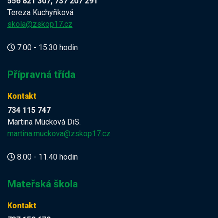
556 821 307, 737 207 291
Tereza Kuchyňková
skola@zskop17.cz
7.00 - 15.30 hodin
Přípravná třída
Kontakt
734 115 747
Martina Mücková DiS.
martina.muckova@zskop17.cz
8.00 - 11.40 hodin
Mateřská škola
Kontakt