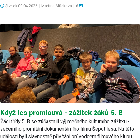
čtvrtek
09.04.2026
|
Martina Mücková
|
6
Když les promlouvá - zážitek žáků 5. B
Žáci třídy 5. B se zúčastnili výjimečného kulturního zážitku -
večerního promítání dokumentárního filmu Šepot lesa. Na této
události byli slavnostně přivítáni průvodcem filmového klubu