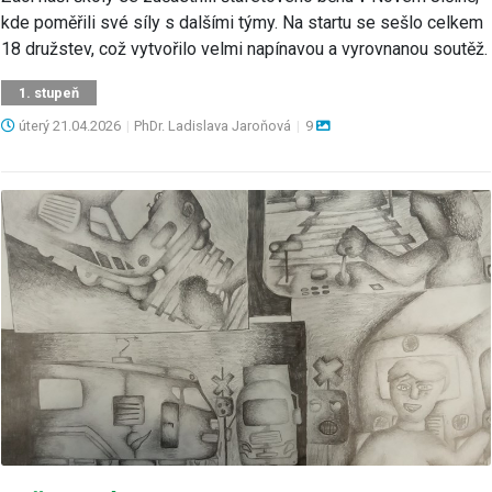
kde poměřili své síly s dalšími týmy. Na startu se sešlo celkem
18 družstev, což vytvořilo velmi napínavou a vyrovnanou soutěž.
1. stupeň
úterý
21.04.2026
|
PhDr. Ladislava Jaroňová
|
9