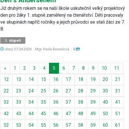
Již druhým rokem se na naší škole uskutečnil velký projektový
den pro žáky 1. stupně zaměřený na čtenářství. Děti pracovaly
ve skupinách napříč ročníky a jejich průvodci se stali žáci ze 7.
B.
1. stupeň
úterý
07.04.2026
|
Mgr. Pavla Besedová
|
8
Předchozí
«
1
2
3
4
5
6
7
8
9
10
11
12
13
14
15
16
17
18
19
20
21
22
23
24
25
26
27
28
29
30
31
32
33
34
35
36
37
38
39
40
41
42
43
44
45
46
47
48
49
50
51
52
53
54
55
56
57
58
59
60
61