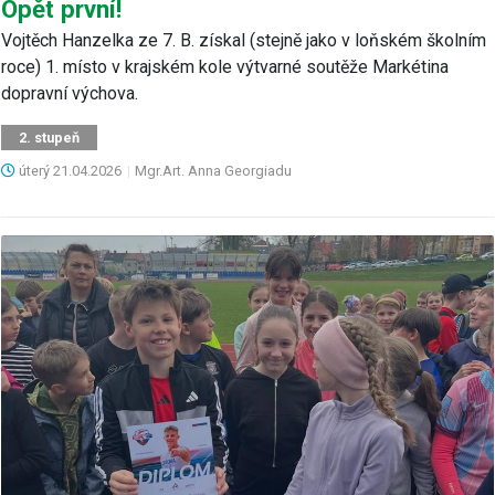
Opět první!
Vojtěch Hanzelka ze 7. B. získal (stejně jako v loňském školním
roce) 1. místo v krajském kole výtvarné soutěže Markétina
dopravní výchova.
2. stupeň
úterý
21.04.2026
|
Mgr.Art. Anna Georgiadu