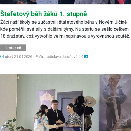
Štafetový běh žáků 1. stupně
Žáci naší školy se zúčastnili štafetového běhu v Novém Jičíně,
kde poměřili své síly s dalšími týmy. Na startu se sešlo celkem
18 družstev, což vytvořilo velmi napínavou a vyrovnanou soutěž.
1. stupeň
úterý
21.04.2026
|
PhDr. Ladislava Jaroňová
|
9