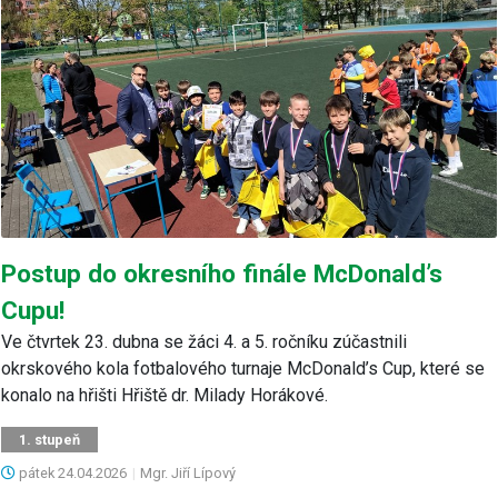
Postup do okresního finále McDonald’s
Cupu!
Ve čtvrtek 23. dubna se žáci 4. a 5. ročníku zúčastnili
okrskového kola fotbalového turnaje McDonald’s Cup, které se
konalo na hřišti Hřiště dr. Milady Horákové.
1. stupeň
pátek
24.04.2026
|
Mgr. Jiří Lípový