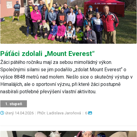
Páťáci zdolali „Mount Everest“
Žáci pátého ročníku mají za sebou mimořádný výkon.
Společnými silami se jim podařilo „zdolat Mount Everest“ o
výšce 8848 metrů nad mořem. Nešlo sice o skutečný výstup v
Himalájích, ale o sportovní výzvu, při které žáci postupně
nasbírali potřebné převýšení vlastní aktivitou.
1. stupeň
úterý
14.04.2026
|
PhDr. Ladislava Jaroňová
|
6