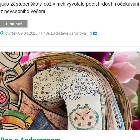
jako zástupci školy, což v nich vyvolalo pocit hrdosti i očekávání
z nevšedního večera.
1. stupeň
čtvrtek
09.04.2026
|
PhDr. Ladislava Jaroňová
|
3
Den s Andersenem