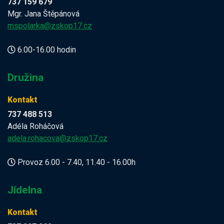
737 159 679
Mgr. Jana Štěpánová
mspolarka@zskop17.cz
6.00-16.00 hodin
Družina
Kontakt
737 488 513
Adéla Roháčová
adela.rohacova@zskop17.cz
Provoz 6.00 - 7.40, 11.40 - 16.00h
Jídelna
Kontakt