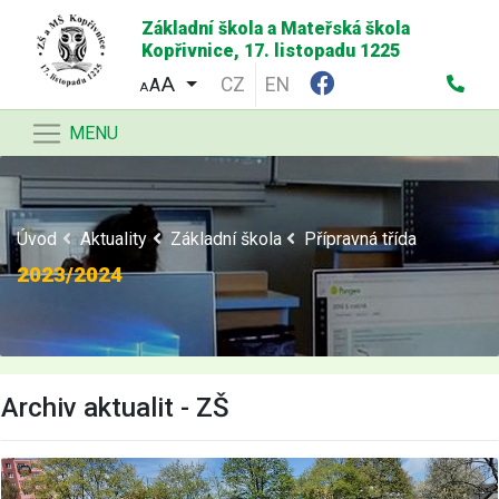
Základní škola a Mateřská škola
Kopřivnice, 17. listopadu 1225
CZ
EN
A
A
MENU
Úvod
Aktuality
Základní škola
Přípravná třída
2023/2024
Archiv aktualit - ZŠ