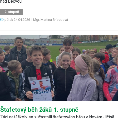
nad Bečvou.
2. stupeň
pátek
24.04.2026
|
Mgr. Martina Brisudová
Štafetový běh žáků 1. stupně
Žáci naší školy se zúčastnili štafetového běhu v Novém Jičíně,