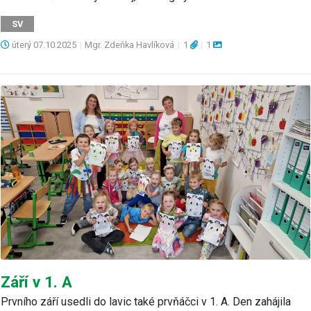
SV
úterý
07.10.2025
|
Mgr. Zdeňka Havlíková
|
1
|
1
Září v 1. A
Prvního září usedli do lavic také prvňáčci v 1. A. Den zahájila