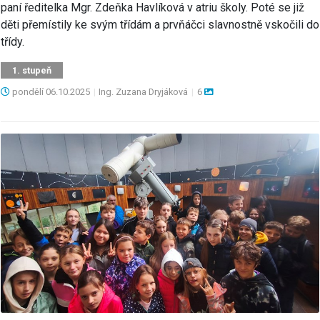
paní ředitelka Mgr. Zdeňka Havlíková v atriu školy. Poté se již
děti přemístily ke svým třídám a prvňáčci slavnostně vskočili do
třídy.
1. stupeň
pondělí
06.10.2025
|
Ing. Zuzana Dryjáková
|
6