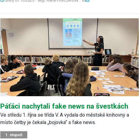
úterý
07.10.2025
|
Mgr. Hana Priviczerová
|
6
Páťáci nachytali fake news na švestkách
Ve středu 1. října se třída V. A vydala do městské knihovny a
místo četby je čekala „bojovka“ s fake news.
1. stupeň