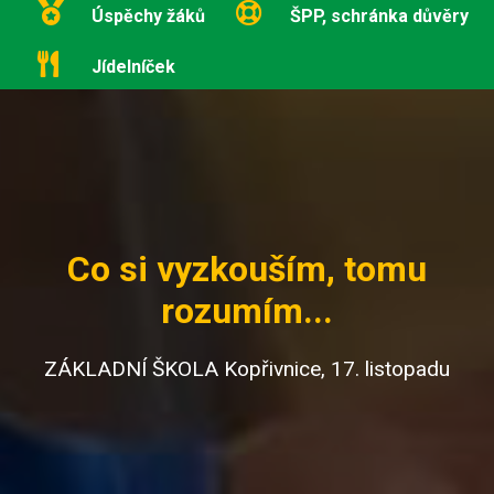
Úspěchy žáků
ŠPP, schránka důvěry
Jídelníček
Co si vyzkouším, tomu
rozumím...
ZÁKLADNÍ ŠKOLA Kopřivnice, 17. listopadu