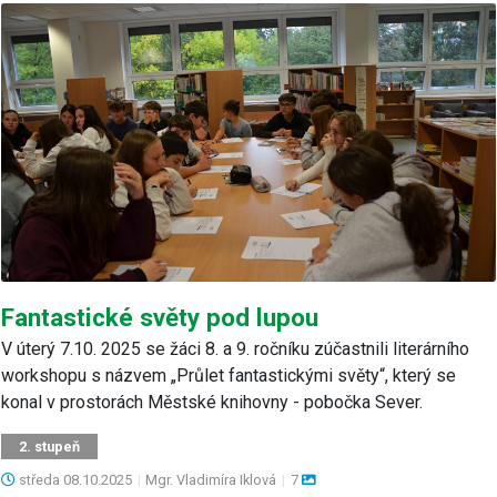
Fantastické světy pod lupou
V úterý 7.10. 2025 se žáci 8. a 9. ročníku zúčastnili literárního
workshopu s názvem „Průlet fantastickými světy“, který se
konal v prostorách Městské knihovny - pobočka Sever.
2. stupeň
středa
08.10.2025
|
Mgr. Vladimíra Iklová
|
7