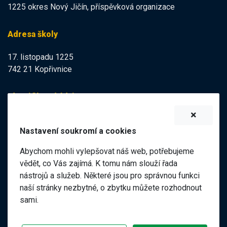
1225 okres Nový Jičín, příspěvková organizace
Adresa školy
17. listopadu 1225
742 21 Kopřivnice
Identifikační údaje
IZO:
102113378
Nastavení soukromí a cookies
IČO:
47998121
Abychom mohli vylepšovat náš web, potřebujeme
Elektronická podatelna
vědět, co Vás zajímá. K tomu nám slouží řada
nástrojů a služeb. Některé jsou pro správnou funkci
ID datové schránky:
naší stránky nezbytné, o zbytku můžete rozhodnout
98pgf7m
sami.
©
2026 ZŠ a MŠ 17. listopadu, Kopřivnice |
|
Předchozí web