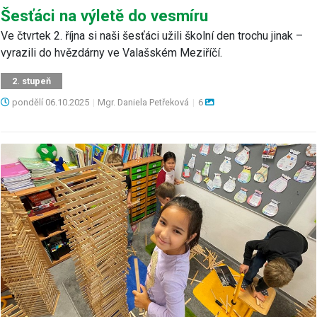
Šesťáci na výletě do vesmíru
Ve čtvrtek 2. října si naši šesťáci užili školní den trochu jinak –
vyrazili do hvězdárny ve Valašském Meziříčí.
2. stupeň
pondělí
06.10.2025
|
Mgr. Daniela Petřeková
|
6