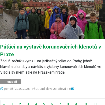
Páťáci na výstavě korunovačních klenotů v
Praze
Žáci 5. ročníku vyrazili na jedinečný výlet do Prahy, jehož
hlavním cílem byla návštěva výstavy korunovačních klenotů ve
Vladislavském sále na Pražském hradě.
1. stupeň
pondělí
29.09.2025
|
PhDr. Ladislava Jaroňová
|
8
Předchozí
«
1
2
3
4
5
6
7
8
9
10
11