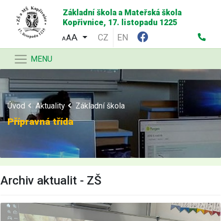
Základní škola a Mateřská škola
Kopřivnice, 17. listopadu 1225
CZ
EN
A
A
MENU
Úvod
Aktuality
Základní škola
Přípravná třída
Archiv aktualit - ZŠ