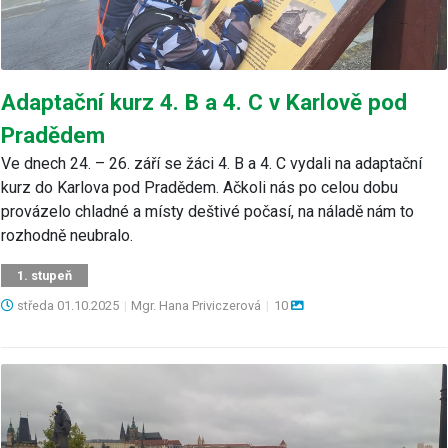
Adaptační kurz 4. B a 4. C v Karlově pod
Pradědem
Ve dnech 24. – 26. září se žáci 4. B a 4. C vydali na adaptační
kurz do Karlova pod Pradědem. Ačkoli nás po celou dobu
provázelo chladné a místy deštivé počasí, na náladě nám to
rozhodně neubralo.
1. stupeň
středa
01.10.2025
|
Mgr. Hana Priviczerová
|
10