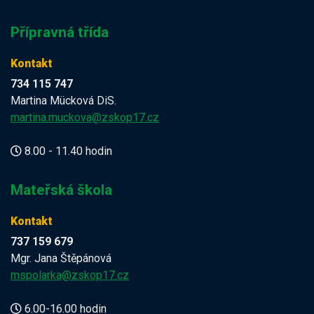
Přípravná třída
Kontakt
734 115 747
Martina Mücková DiS.
martina.muckova@zskop17.cz
8.00 - 11.40 hodin
Mateřská škola
Kontakt
737 159 679
Mgr. Jana Štěpánová
mspolarka@zskop17.cz
6.00-16.00 hodin