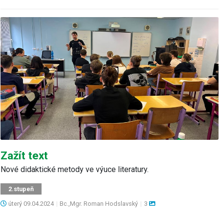
Zažít text
Nové didaktické metody ve výuce literatury.
2.stupeň
úterý
09.04.2024
|
Bc.,Mgr. Roman Hodslavský
|
3