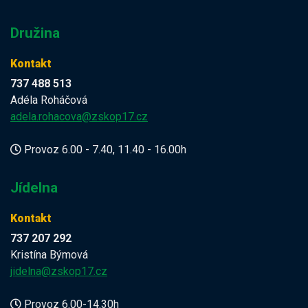
Družina
Kontakt
737 488 513
Adéla Roháčová
adela.rohacova@zskop17.cz
Provoz 6.00 - 7.40, 11.40 - 16.00h
Jídelna
Kontakt
737 207 292
Kristína Býmová
jidelna@zskop17.cz
Provoz 6.00-14.30h