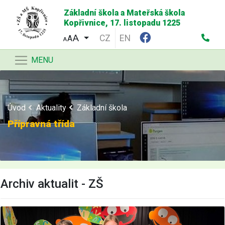
Základní škola a Mateřská škola
Kopřivnice, 17. listopadu 1225
CZ
EN
A
A
MENU
Úvod
Aktuality
Základní škola
Přípravná třída
Archiv aktualit - ZŠ