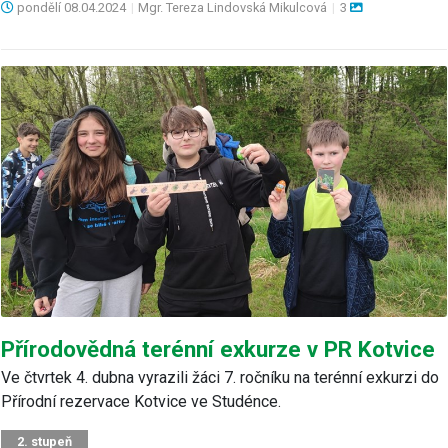
pondělí
08.04.2024
|
Mgr. Tereza Lindovská Mikulcová
|
3
Přírodovědná terénní exkurze v PR Kotvice
Ve čtvrtek 4. dubna vyrazili žáci 7. ročníku na terénní exkurzi do
Přírodní rezervace Kotvice ve Studénce.
2. stupeň