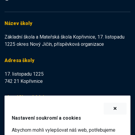
Název školy
Základní škola a Mateřská škola Kopřivnice, 17. listopadu
1225 okres Nový Jičín, příspěvková organizace
Adresa školy
17. listopadu 1225
742 21 Kopřivnice
Identifikační údaje
IZO:
102113378
Nastavení soukromí a cookies
IČO:
47998121
Abychom mohli vylepšovat náš web, potřebujeme
Elektronická podatelna