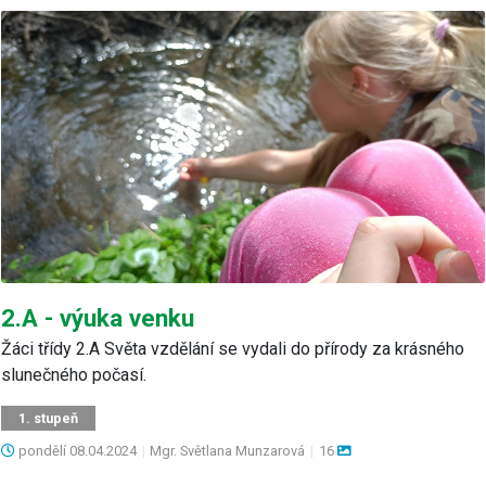
2.A - výuka venku
Žáci třídy 2.A Světa vzdělání se vydali do přírody za krásného
slunečného počasí.
1. stupeň
pondělí
08.04.2024
|
Mgr. Světlana Munzarová
|
16