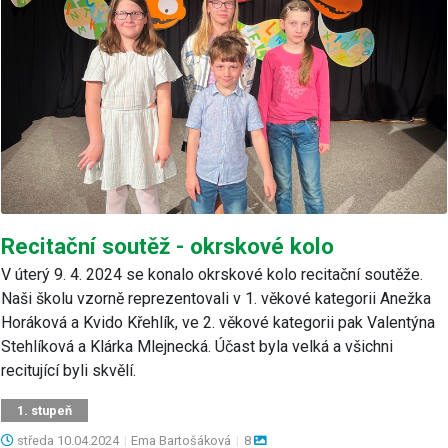
Recitační soutěž - okrskové kolo
V úterý 9. 4. 2024 se konalo okrskové kolo recitační soutěže.
Naši školu vzorně reprezentovali v 1. věkové kategorii Anežka
Horáková a Kvido Křehlík, ve 2. věkové kategorii pak Valentýna
Stehlíková a Klárka Mlejnecká. Účast byla velká a všichni
recitující byli skvělí.
1. stupeň
středa
10.04.2024
|
Ema Bartošáková
|
8