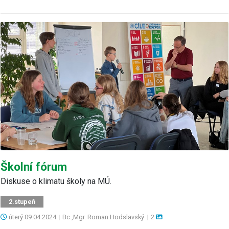
Školní fórum
Diskuse o klimatu školy na MÚ.
2.stupeň
úterý
09.04.2024
|
Bc.,Mgr. Roman Hodslavský
|
2