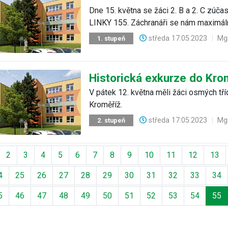
Dne 15. května se žáci 2. B a 2. C z
LINKY 155. Záchranáři se nám maximáln
středa
17.05.2023
|
Mgr
1. stupeň
Historická exkurze do Kro
V pátek 12. května měli žáci osmých tř
Kroměříž.
středa
17.05.2023
|
Mgr
2. stupeň
ozí
2
3
4
5
6
7
8
9
10
11
12
13
4
25
26
27
28
29
30
31
32
33
34
5
46
47
48
49
50
51
52
53
54
55