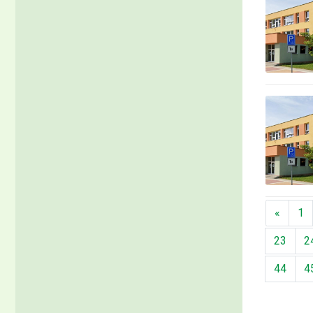
Předch
«
1
23
2
44
4