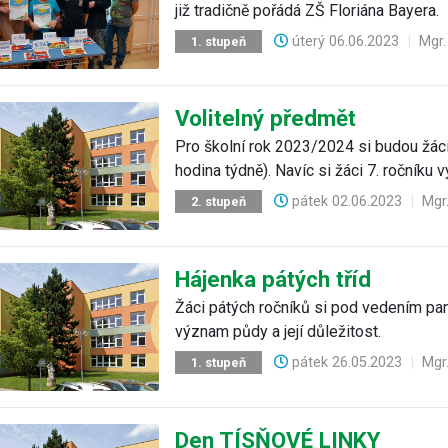
již tradičně pořádá ZŠ Floriána Bayera.
úterý
06.06.2023
|
Mgr.
1. stupeň
Volitelný předmět
Pro školní rok 2023/2024 si budou žáci 
hodina týdně). Navíc si žáci 7. ročníku vy
pátek
02.06.2023
|
Mgr
2. stupeň
Hájenka pátých tříd
Žáci pátých ročníků si pod vedením pan
význam půdy a její důležitost.
pátek
26.05.2023
|
Mgr
1. stupeň
Den TÍSŇOVÉ LINKY