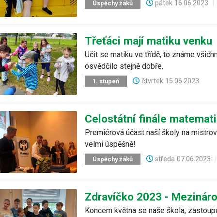
pátek
16.06.2023
|
Úspěchy žáků
Třeťáci mají matiku venku
Učit se matiku ve třídě, to známe všichn
osvědčilo stejně dobře.
čtvrtek
15.06.2023
1. stupeň
Celostátní finále matemat
Premiérová účast naší školy na mistrov
velmi úspěšně!
středa
07.06.2023
|
Úspěchy žáků
Zdravíčko 2023 - Mezinár
Koncem května se naše škola, zastoupen