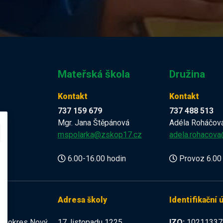
Mateřská škola
Družina
Kontakt
Kontakt
737 159 679
737 488 513
Mgr. Jana Štěpánová
Adéla Roháčov
z
mspolarka@zskop17.cz
adela.rohacov
6.00-16.00 hodin
Provoz 6.00 
Adresa školy
Identifikační 
225 okres Nový
17. listopadu 1225
IZO:
10211337