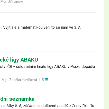
Mgr. Jiří Lípový
i. Vyjít ale s matematikou ven, to se nám ve 3. A
ické ligy ABAKU
ství ČR v celostátním finále ligy ABAKU v Praze dopadla
Mgr. Zdeňka Havlíková
|
5
odní seznamka
a žáky 5. A, zúčastnila oblíbené soutěže Zdravíčko. Tu