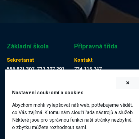
Základní škola
Přípravná třída
Sekretariát
Kontakt
556 821 307, 737 207 291
734 115 747
Tereza Kuchyňková
Martina Mücková DiS.
skola@zskop17.cz
martina.muckova@zskop17.c
Nastavení soukromí a cookies
7.00 - 15.30 hodin
8.00 - 11.40 hodin
Abychom mohli vylepšovat náš web, potřebujeme vědět,
co Vás zajímá. K tomu nám slouží řada nástrojů a služeb.
Některé jsou pro správnou funkci naší stránky nezbytné,
Název školy
o zbytku můžete rozhodnout sami.
Základní škola a Mateřská škola Kopřivnice, 17. listopadu 1