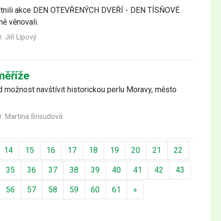
účastnili akce DEN OTEVŘENÝCH DVEŘÍ - DEN TÍSŇOVÉ
ě věnovali.
. Jiří Lípový
měříže
íd možnost navštívit historickou perlu Moravy, město
. Martina Brisudová
14
15
16
17
18
19
20
21
22
35
36
37
38
39
40
41
42
43
Další
56
57
58
59
60
61
»