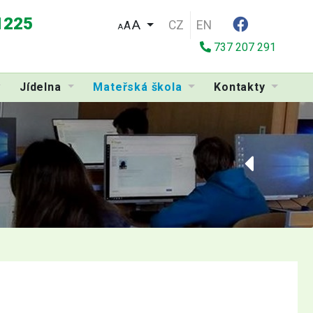
 1225
CZ
EN
A
A
737 207 291
Jídelna
Mateřská škola
Kontakty