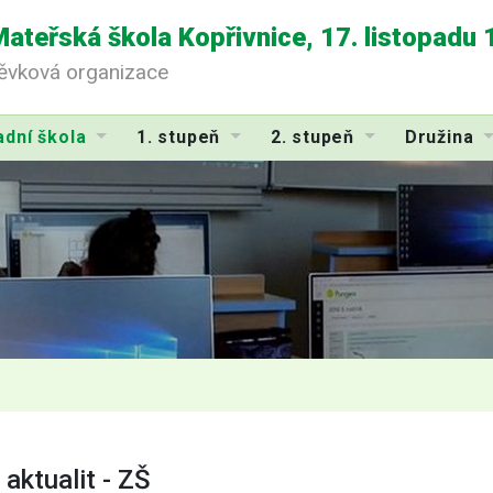
Mateřská škola Kopřivnice, 17. listopadu
pěvková organizace
adní škola
1. stupeň
2. stupeň
Družina
 aktualit - ZŠ