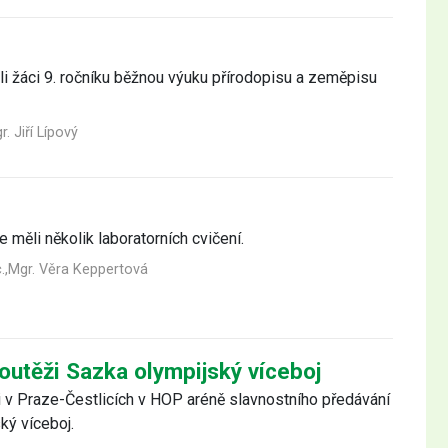
i žáci 9. ročníku běžnou výuku přírodopisu a zeměpisu
r. Jiří Lípový
měli několik laboratorních cvičení.
.,Mgr. Věra Keppertová
soutěži Sazka olympijský víceboj
i v Praze-Čestlicích v HOP aréně slavnostního předávání
ký víceboj.