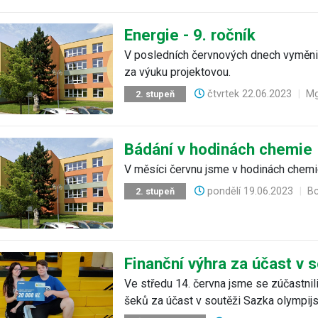
Energie - 9. ročník
V posledních červnových dnech vyměnil
za výuku projektovou.
čtvrtek
22.06.2023
|
Mg
2. stupeň
Bádání v hodinách chemie
V měsíci červnu jsme v hodinách chemie 
pondělí
19.06.2023
|
Bc
2. stupeň
Finanční výhra za účast v 
Ve středu 14. června jsme se zúčastnil
šeků za účast v soutěži Sazka olympijs