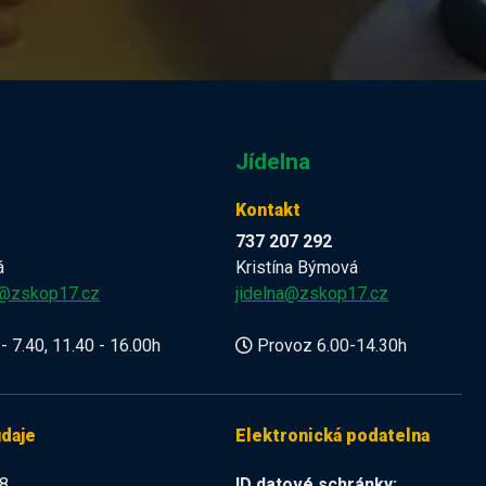
Jídelna
Kontakt
737 207 292
á
Kristína Býmová
a@zskop17.cz
jidelna@zskop17.cz
- 7.40, 11.40 - 16.00h
Provoz 6.00-14.30h
údaje
Elektronická podatelna
8
ID datové schránky: