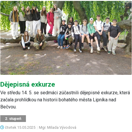
Dějepisná exkurze
Ve středu 14. 5. se sedmáci zúčastnili dějepisné exkurze, která
začala prohlídkou na historii bohatého města Lipníka nad
Bečvou.
2. stupeň
čtvrtek
15.05.2025
|
Mgr. Milada Vývodová