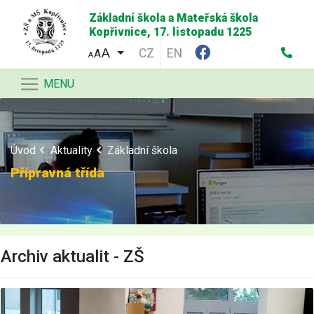
Základní škola a Mateřská škola
Kopřivnice, 17. listopadu 1225
CZ
EN
A
A
MENU
Úvod
Aktuality
Základní škola
Přípravná třída
Archiv aktualit - ZŠ