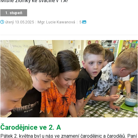
Mlsné zlomky ke svačině v 1.A!
1. stupeň
úterý
13.05.2025
|
Mgr. Lucie Kawanová
|
5
Čarodějnice ve 2. A
Pátek 2. května byl u nás ve znamení čarodějnic a čarodějů. Paní