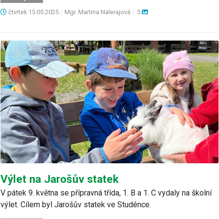
čtvrtek
15.05.2025
|
Mgr. Martina Nalerajová
|
5
Výlet na Jarošův statek
V pátek 9. května se přípravná třída, 1. B a 1. C vydaly na školní
výlet. Cílem byl Jarošův statek ve Studénce.