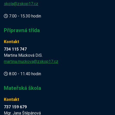
skola@zskop17.cz
7.00 - 15.30 hodin
Přípravná třída
Kontakt
734 115 747
Martina Mücková DiS.
martina.muckova@zskop17.cz
8.00 - 11.40 hodin
Mateřská škola
Kontakt
737 159 679
Mgr. Jana Štěpánová