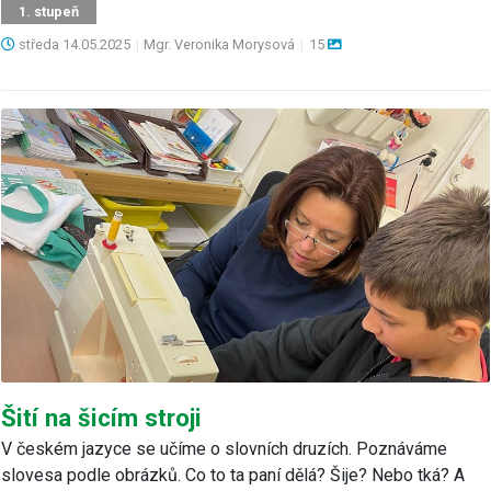
1. stupeň
středa
14.05.2025
|
Mgr. Veronika Morysová
|
15
Šití na šicím stroji
V českém jazyce se učíme o slovních druzích. Poznáváme
slovesa podle obrázků. Co to ta paní dělá? Šije? Nebo tká? A