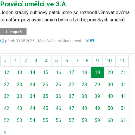
Pravěcí umělci ve 3.A
Jeden krásný dubnový pátek jsme se rozhodli věnovat dvěma
tématům: poznávání jarních bylin a tvorbě pravěkých umělců.
1. stupeň
pátek
09.05.2025
|
Mgr. Světlana Munzarová
|
28
Předchozí
«
1
2
3
4
5
6
7
8
9
10
11
12
13
14
15
16
17
18
19
20
21
22
23
24
25
26
27
28
29
30
31
32
33
34
35
36
37
38
39
40
41
42
43
44
45
46
47
48
49
50
51
52
53
54
55
56
57
58
59
60
61
Další
»