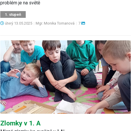
problém je na světě
1. stupeň
úterý
13.05.2025
|
Mgr. Monika Tomanová
|
7
Zlomky v 1. A