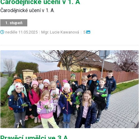
Čarodějnické učení v 1. A
Čarodějnické učení v 1. A.
1. stupeň
neděle
11.05.2025
|
Mgr. Lucie Kawanová
|
5
Pravěcí umělci ve 3.A