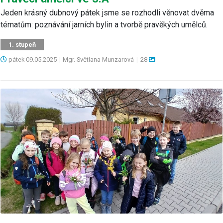
Jeden krásný dubnový pátek jsme se rozhodli věnovat dvěma
tématům: poznávání jarních bylin a tvorbě pravěkých umělců.
1. stupeň
pátek
09.05.2025
|
Mgr. Světlana Munzarová
|
28