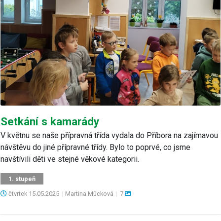
Setkání s kamarády
V květnu se naše přípravná třída vydala do Příbora na zajímavou
návštěvu do jiné přípravné třídy. Bylo to poprvé, co jsme
navštívili děti ve stejné věkové kategorii.
1. stupeň
čtvrtek
15.05.2025
|
Martina Mücková
|
7