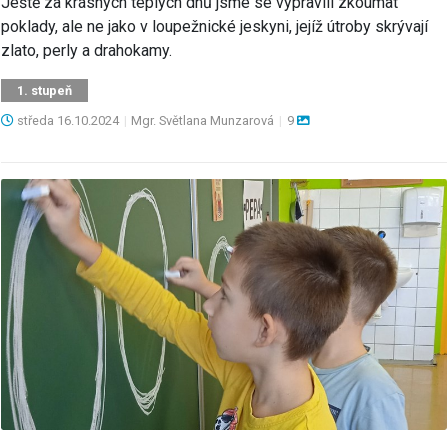
Ještě za krásných teplých dnů jsme se vypravili zkoumat
poklady, ale ne jako v loupežnické jeskyni, jejíž útroby skrývají
zlato, perly a drahokamy.
1. stupeň
středa
16.10.2024
|
Mgr. Světlana Munzarová
|
9