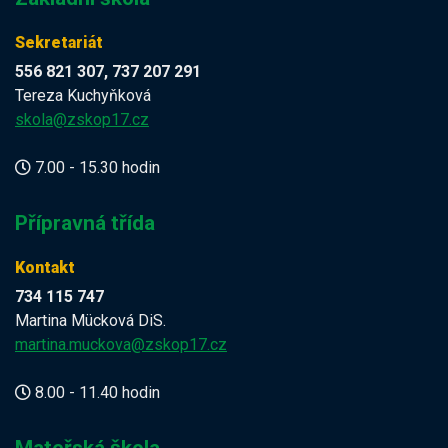
Sekretariát
556 821 307, 737 207 291
Tereza Kuchyňková
skola@zskop17.cz
7.00 - 15.30 hodin
Přípravná třída
Kontakt
734 115 747
Martina Mücková DiS.
martina.muckova@zskop17.cz
8.00 - 11.40 hodin