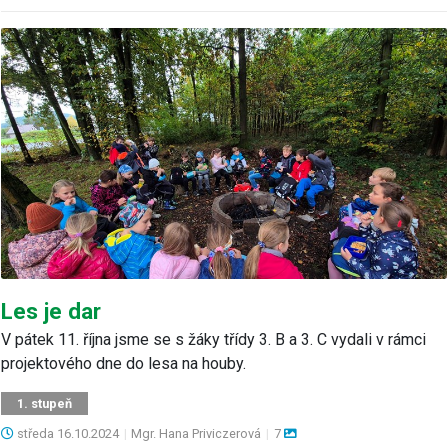
Les je dar
V pátek 11. října jsme se s žáky třídy 3. B a 3. C vydali v rámci
projektového dne do lesa na houby.
1. stupeň
středa
16.10.2024
|
Mgr. Hana Priviczerová
|
7