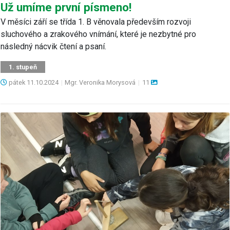
Už umíme první písmeno!
V měsíci září se třída 1. B věnovala především rozvoji
sluchového a zrakového vnímání, které je nezbytné pro
následný nácvik čtení a psaní.
1. stupeň
pátek
11.10.2024
|
Mgr. Veronika Morysová
|
11