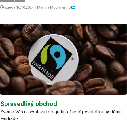
středa
16.10.2024
|
Martina Mücková
|
5
Spravedlivý obchod
Zveme Vás na výstavu fotografií o životě pěstitelů a systému
Fairtrade.