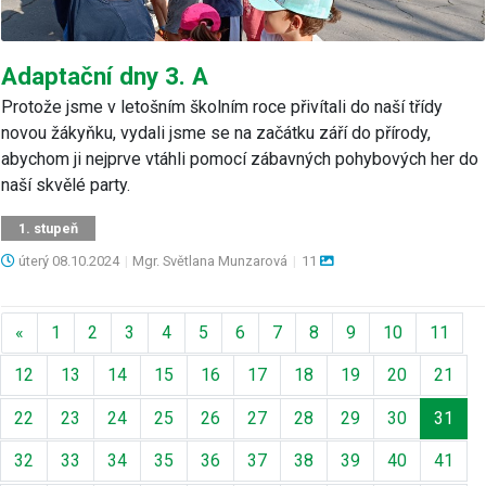
Adaptační dny 3. A
Protože jsme v letošním školním roce přivítali do naší třídy
novou žákyňku, vydali jsme se na začátku září do přírody,
abychom ji nejprve vtáhli pomocí zábavných pohybových her do
naší skvělé party.
1. stupeň
úterý
08.10.2024
|
Mgr. Světlana Munzarová
|
11
Předchozí
«
1
2
3
4
5
6
7
8
9
10
11
12
13
14
15
16
17
18
19
20
21
22
23
24
25
26
27
28
29
30
31
32
33
34
35
36
37
38
39
40
41