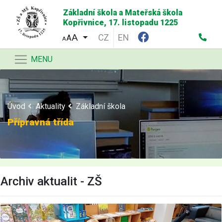
Základní škola a Mateřská škola
Kopřivnice, 17. listopadu 1225
CZ
EN
A
A
MENU
Úvod
Aktuality
Základní škola
Přípravná třída
Archiv aktualit - ZŠ