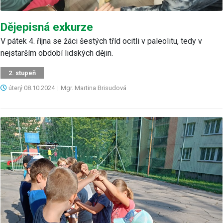
Dějepisná exkurze
V pátek 4. října se žáci šestých tříd ocitli v paleolitu, tedy v
nejstarším období lidských dějin.
2. stupeň
úterý
08.10.2024
|
Mgr. Martina Brisudová