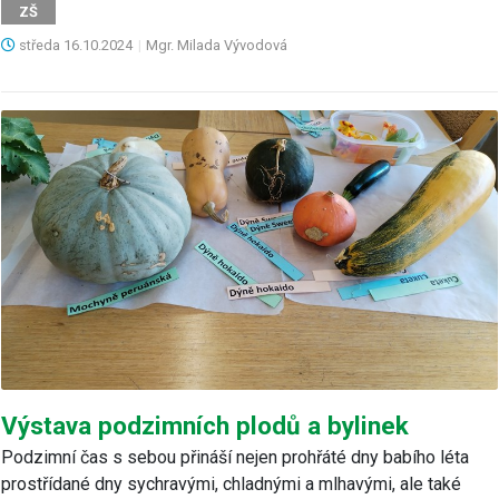
ZŠ
středa
16.10.2024
|
Mgr. Milada Vývodová
Výstava podzimních plodů a bylinek
Podzimní čas s sebou přináší nejen prohřáté dny babího léta
prostřídané dny sychravými, chladnými a mlhavými, ale také