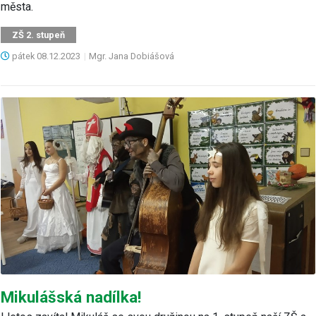
města.
ZŠ 2. stupeň
pátek
08.12.2023
|
Mgr. Jana Dobiášová
Mikulášská nadílka!