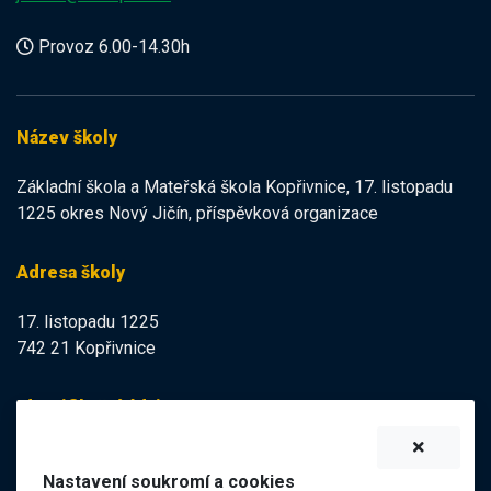
Provoz 6.00-14.30h
Název školy
Základní škola a Mateřská škola Kopřivnice, 17. listopadu
1225 okres Nový Jičín, příspěvková organizace
Adresa školy
17. listopadu 1225
742 21 Kopřivnice
Identifikační údaje
IZO:
102113378
Nastavení soukromí a cookies
IČO:
47998121