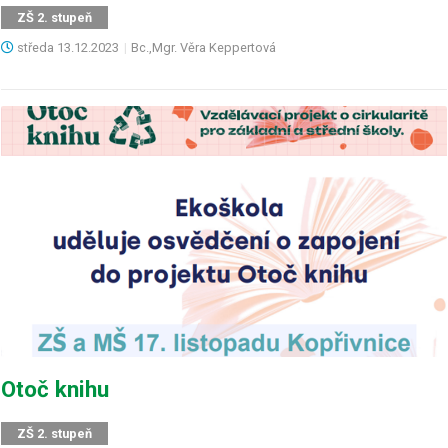
ZŠ 2. stupeň
středa
13.12.2023
|
Bc.,Mgr. Věra Keppertová
Otoč knihu
ZŠ 2. stupeň