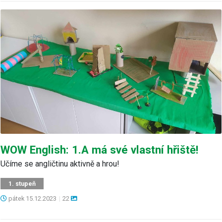
WOW English: 1.A má své vlastní hřiště!
Učíme se angličtinu aktivně a hrou!
1. stupeň
pátek
15.12.2023
|
22