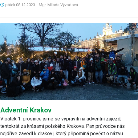
pátek
08.12.2023
|
Mgr. Milada Vývodová
Adventní Krakov
V pátek 1. prosince jsme se vypravili na adventní zájezd,
tentokrát za krásami polského Krakova. Pan průvodce nás
nejdříve zavedl k drakovi, který připomíná pověst o názvu