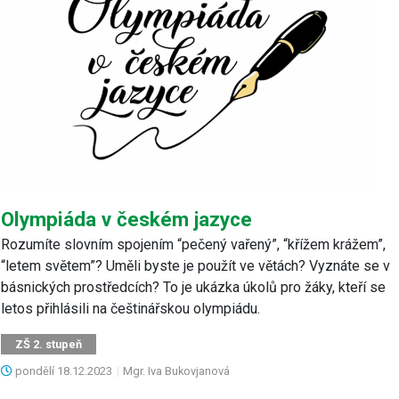
Olympiáda v českém jazyce
Rozumíte slovním spojením “pečený vařený”, “křížem krážem”,
“letem světem”? Uměli byste je použít ve větách? Vyznáte se v
básnických prostředcích? To je ukázka úkolů pro žáky, kteří se
letos přihlásili na češtinářskou olympiádu.
ZŠ 2. stupeň
pondělí
18.12.2023
|
Mgr. Iva Bukovjanová