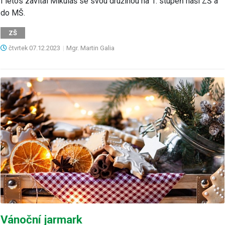
I letos zavítal Mikuláš se svou družinou na 1. stupeň naší ZŠ a
do MŠ.
ZŠ
čtvrtek
07.12.2023
|
Mgr. Martin Galia
Vánoční jarmark