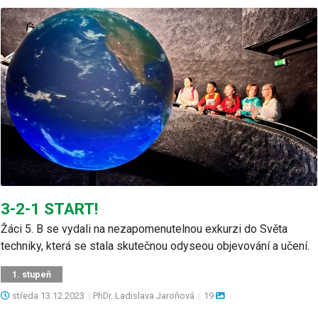
3-2-1 START!
Žáci 5. B se vydali na nezapomenutelnou exkurzi do Světa
techniky, která se stala skutečnou odyseou objevování a učení.
1. stupeň
středa
13.12.2023
|
PhDr. Ladislava Jaroňová
|
19