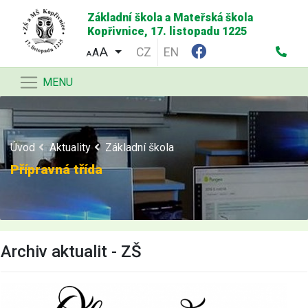
Základní škola a Mateřská škola
Kopřivnice, 17. listopadu 1225
CZ
EN
A
A
MENU
Úvod
Aktuality
Základní škola
Přípravná třída
Archiv aktualit - ZŠ