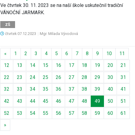
Ve čtvrtek 30. 11. 2023 se na naší škole uskutečnil tradiční
VÁNOĆNÍ JARMARK.
ZŠ
čtvrtek
07.12.2023
|
Mgr. Milada Vývodová
Předchozí
«
1
2
3
4
5
6
7
8
9
10
11
12
13
14
15
16
17
18
19
20
21
22
23
24
25
26
27
28
29
30
31
32
33
34
35
36
37
38
39
40
41
42
43
44
45
46
47
48
49
50
51
52
53
54
55
56
57
58
59
60
61
Další
»