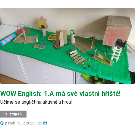
WOW English: 1.A má své vlastní hřiště!
Učíme se angličtinu aktivně a hrou!
1. stupeň
pátek
15.12.2023
|
22