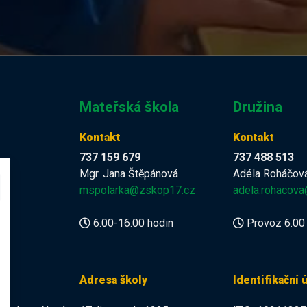
Mateřská škola
Družina
Kontakt
Kontakt
737 159 679
737 488 513
Mgr. Jana Štěpánová
Adéla Roháčov
z
mspolarka@zskop17.cz
adela.rohacov
6.00-16.00 hodin
Provoz 6.00 
Adresa školy
Identifikační 