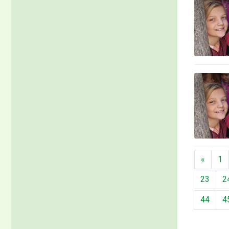
Předch
«
1
23
2
44
4