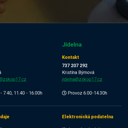
Jídelna
Kontakt
737 207 292
á
Kristína Býmová
a@zskop17.cz
jidelna@zskop17.cz
- 7.40, 11.40 - 16.00h
Provoz 6.00-14.30h
údaje
Elektronická podatelna