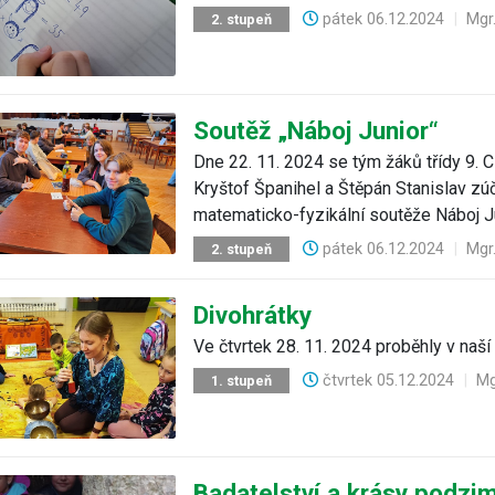
pátek
06.12.2024
|
Mgr
2. stupeň
Soutěž „Náboj Junior“
Dne 22. 11. 2024 se tým žáků třídy 9. 
Kryštof Španihel a Štěpán Stanislav zú
matematicko-fyzikální soutěže Náboj Ju
pátek
06.12.2024
|
Mgr
2. stupeň
Divohrátky
Ve čtvrtek 28. 11. 2024 proběhly v naší 
čtvrtek
05.12.2024
|
Mg
1. stupeň
Badatelství a krásy podzi