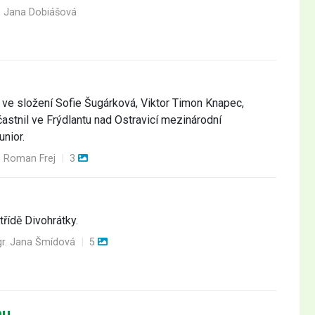
. Jana Dobiášová
C ve složení Sofie Šugárková, Viktor Timon Knapec,
častnil ve Frýdlantu nad Ostravicí mezinárodní
nior.
. Roman Frej
|
3
třídě Divohrátky.
r. Jana Šmídová
|
5
mu