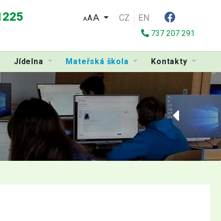
 1225
CZ
EN
A
A
737 207 291
Jídelna
Mateřská škola
Kontakty