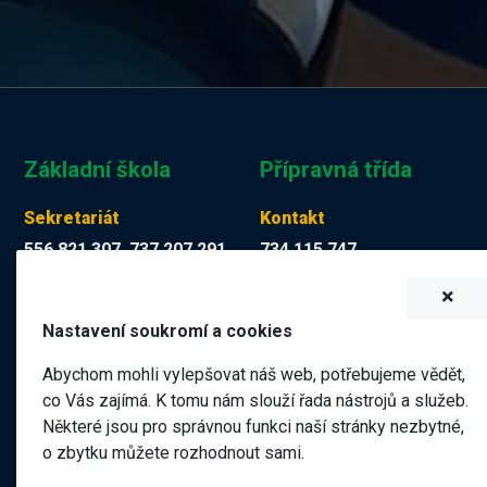
Základní škola
Přípravná třída
Sekretariát
Kontakt
556 821 307, 737 207 291
734 115 747
Tereza Kuchyňková
Martina Mücková DiS.
skola@zskop17.cz
martina.muckova@zskop17.c
Nastavení soukromí a cookies
7.00 - 15.30 hodin
8.00 - 11.40 hodin
Abychom mohli vylepšovat náš web, potřebujeme vědět,
co Vás zajímá. K tomu nám slouží řada nástrojů a služeb.
Některé jsou pro správnou funkci naší stránky nezbytné,
Název školy
o zbytku můžete rozhodnout sami.