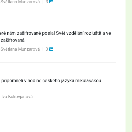
. Světlana Munzarová
|
3
eré nám zašifrované poslal Svět vzdělání rozluštit a ve
 zašifrovaná.
. Světlana Munzarová
|
3
12. připomněli v hodině českého jazyka mikulášskou
. Iva Bukovjanová