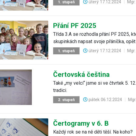
úterý
17.12.2024
|
Mgr
1. stupeň
Přání PF 2025
Třída 3.A se rozhodla přání PF 2025, kt
skupinkách napsat svoje přáníčka, opět
úterý
17.12.2024
|
Mgr
1. stupeň
Čertovská čeština
Také „my velcí“ jsme si ve čtvrtek 5. 
tradici.
pátek
06.12.2024
|
Mgr
2. stupeň
Čertogramy v 6. B
Každý rok se na ně děti těší. Na koho?