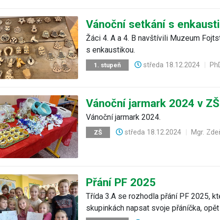
Vánoční setkání s enkaust
Žáci 4. A a 4. B navštívili Muzeum Fojtst
s enkaustikou.
středa
18.12.2024
|
PhD
1. stupeň
Vánoční jarmark 2024 v ZŠ
Vánoční jarmark 2024.
středa
18.12.2024
|
Mgr. Zde
ZŠ
Přání PF 2025
Třída 3.A se rozhodla přání PF 2025, kt
skupinkách napsat svoje přáníčka, opět