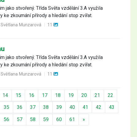
m jako stvořený. Třída Světa vzdělání 3.A využila
 ke zkoumání přírody a hledání stop zvířat.
. Světlana Munzarová
|
11
mu
m jako stvořený. Třída Světa vzdělání 3.A využila
 ke zkoumání přírody a hledání stop zvířat.
. Světlana Munzarová
|
11
14
15
16
17
18
19
20
21
22
35
36
37
38
39
40
41
42
43
Další
56
57
58
59
60
61
»