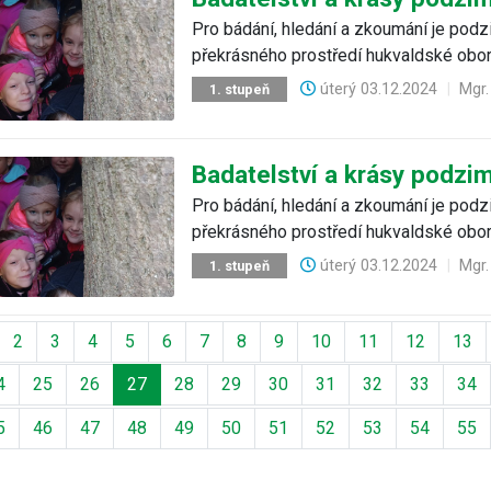
Pro bádání, hledání a zkoumání je podzi
překrásného prostředí hukvaldské obory
úterý
03.12.2024
|
Mgr
1. stupeň
Badatelství a krásy podzi
Pro bádání, hledání a zkoumání je podzi
překrásného prostředí hukvaldské obory
úterý
03.12.2024
|
Mgr
1. stupeň
ozí
2
3
4
5
6
7
8
9
10
11
12
13
4
25
26
27
28
29
30
31
32
33
34
5
46
47
48
49
50
51
52
53
54
55