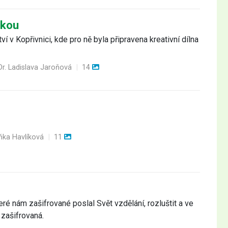
ikou
ví v Kopřivnici, kde pro ně byla připravena kreativní dílna
r. Ladislava Jaroňová
|
14
ňka Havlíková
|
11
eré nám zašifrované poslal Svět vzdělání, rozluštit a ve
 zašifrovaná.