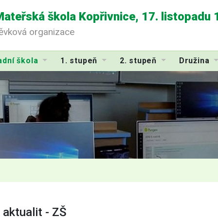
Mateřská škola Kopřivnice, 17. listopadu
pěvková organizace
adní škola
1. stupeň
2. stupeň
Družina
 aktualit - ZŠ