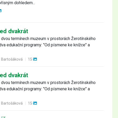
 přísným dohledem...
ned dvakrát
 ve dvou termínech muzeum v prostorách Žerotínského
dva edukační programy: "Od písmene ke knížce" a
 Bartošáková
|
15
ned dvakrát
 ve dvou termínech muzeum v prostorách Žerotínského
dva edukační programy: "Od písmene ke knížce" a
 Bartošáková
|
15