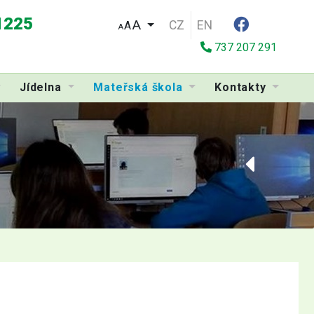
 1225
CZ
EN
A
A
737 207 291
Jídelna
Mateřská škola
Kontakty