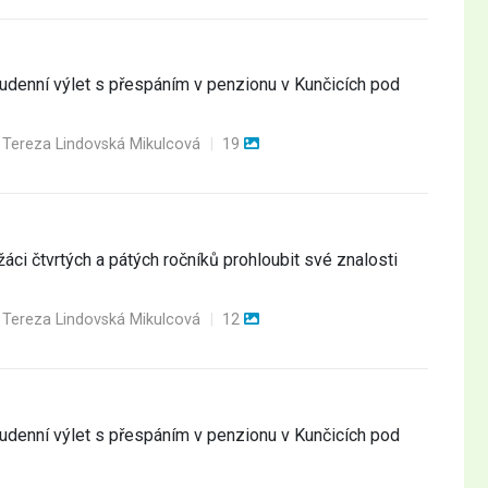
oudenní výlet s přespáním v penzionu v Kunčicích pod
 Tereza Lindovská Mikulcová
|
19
ci čtvrtých a pátých ročníků prohloubit své znalosti
 Tereza Lindovská Mikulcová
|
12
oudenní výlet s přespáním v penzionu v Kunčicích pod