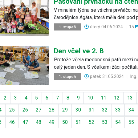
Pasování prvňáčků na čte
V minulém týdnu se všichni prvňáčci naš
čarodějnice Agáta, která měla děti pod
úterý
04.06.2024
|
15
1. stupeň
Den včel ve 2. B
Protože včela medonosná patří mezi nejv
celý jeden den. S včelkami žáci počítali, 
pátek
31.05.2024
|
Ing
1. stupeň
ozí
2
3
4
5
6
7
8
9
10
11
12
13
4
25
26
27
28
29
30
31
32
33
34
5
46
47
48
49
50
51
52
53
54
55