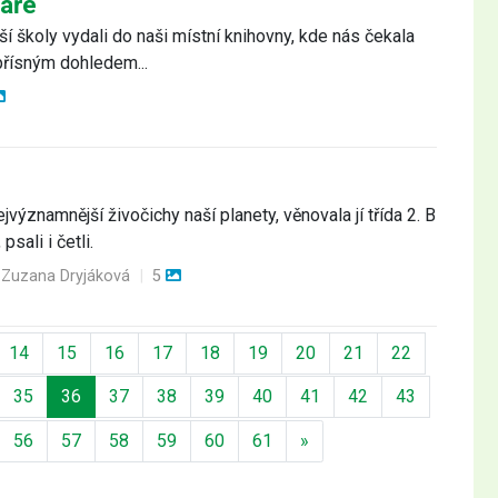
náře
í školy vydali do naši místní knihovny, kde nás čekala
 přísným dohledem...
ýznamnější živočichy naší planety, věnovala jí třída 2. B
psali i četli.
. Zuzana Dryjáková
|
5
14
15
16
17
18
19
20
21
22
35
36
37
38
39
40
41
42
43
Další
56
57
58
59
60
61
»