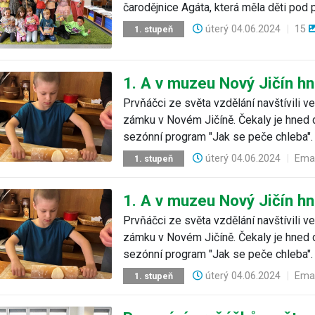
čarodějnice Agáta, která měla děti pod
úterý
04.06.2024
|
15
1. stupeň
1. A v muzeu Nový Jičín h
Prvňáčci ze světa vzdělání navštívili
zámku v Novém Jičíně. Čekaly je hned 
sezónní program "Jak se peče chleba".
úterý
04.06.2024
|
Ema
1. stupeň
1. A v muzeu Nový Jičín h
Prvňáčci ze světa vzdělání navštívili
zámku v Novém Jičíně. Čekaly je hned 
sezónní program "Jak se peče chleba".
úterý
04.06.2024
|
Ema
1. stupeň