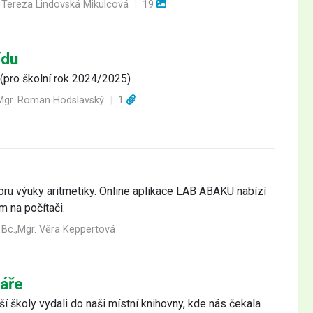
 Tereza Lindovská Mikulcová
|
19
ídu
 (pro školní rok 2024/2025)
,Mgr. Roman Hodslavský
|
1
oru výuky aritmetiky. Online aplikace LAB ABAKU nabízí
m na počítači.
Bc.,Mgr. Věra Keppertová
náře
í školy vydali do naši místní knihovny, kde nás čekala