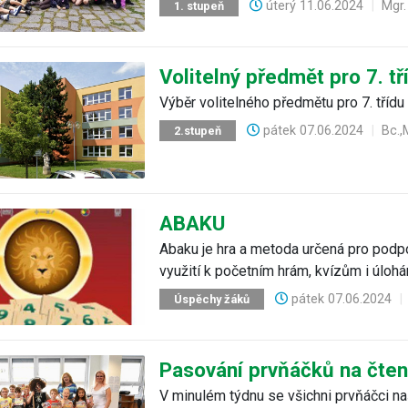
úterý
11.06.2024
|
Mgr.
1. stupeň
Volitelný předmět pro 7. tř
Výběr volitelného předmětu pro 7. třídu
pátek
07.06.2024
|
Bc.
2.stupeň
ABAKU
Abaku je hra a metoda určená pro podp
využití k početním hrám, kvízům i úlohá
pátek
07.06.2024
|
Úspěchy žáků
Pasování prvňáčků na čte
V minulém týdnu se všichni prvňáčci naš