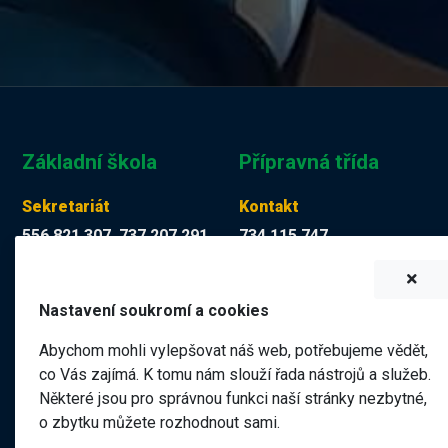
Základní škola
Přípravná třída
Sekretariát
Kontakt
556 821 307, 737 207 291
734 115 747
Tereza Kuchyňková
Martina Mücková DiS.
skola@zskop17.cz
martina.muckova@zskop17.c
Nastavení soukromí a cookies
7.00 - 15.30 hodin
8.00 - 11.40 hodin
Abychom mohli vylepšovat náš web, potřebujeme vědět,
co Vás zajímá. K tomu nám slouží řada nástrojů a služeb.
Některé jsou pro správnou funkci naší stránky nezbytné,
Název školy
o zbytku můžete rozhodnout sami.