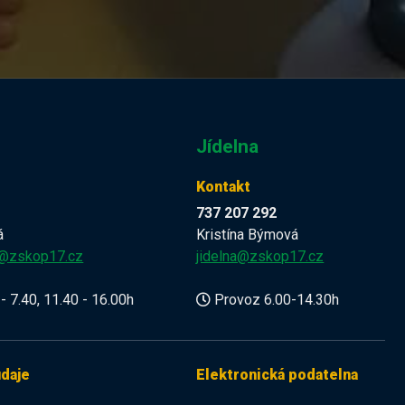
Jídelna
Kontakt
737 207 292
á
Kristína Býmová
a@zskop17.cz
jidelna@zskop17.cz
- 7.40, 11.40 - 16.00h
Provoz 6.00-14.30h
údaje
Elektronická podatelna