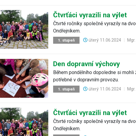
Čtvrťáci vyrazili na výlet
Čtvrté ročníky společně vyrazily na dv
Ondřejníkem.
úterý
11.06.2024
|
Mgr.
1. stupeň
Den dopravní výchovy
Během pondělního dopoledne si mohli žá
potřebné v dopravním provozu.
úterý
11.06.2024
|
Mgr.
1. stupeň
Čtvrťáci vyrazili na výlet
Čtvrté ročníky společně vyrazily na dv
Ondřejníkem.