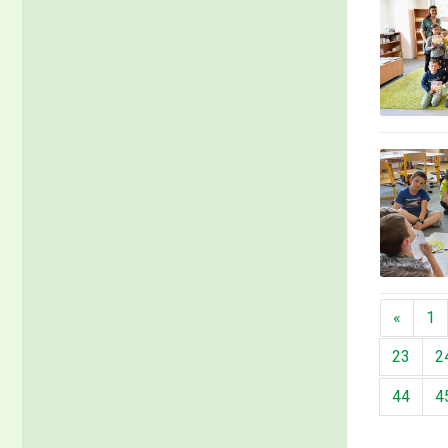
Předch
«
1
23
2
44
4