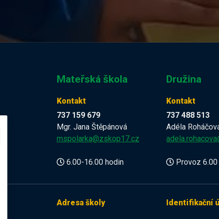
Mateřská škola
Družina
Kontakt
Kontakt
737 159 679
737 488 513
Mgr. Jana Štěpánová
Adéla Roháčov
z
mspolarka@zskop17.cz
adela.rohacov
6.00-16.00 hodin
Provoz 6.00 
Adresa školy
Identifikační 