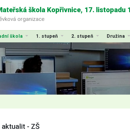
Mateřská škola Kopřivnice, 17. listopadu
pěvková organizace
adní škola
1. stupeň
2. stupeň
Družina
 aktualit - ZŠ