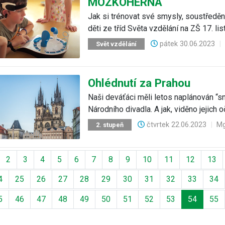
MOZKOHERNA
Jak si trénovat své smysly, soustředě
děti ze tříd Světa vzdělání na ZŠ 17. li
pátek
30.06.2023
|
Svět vzdělání
Ohlédnutí za Prahou
Naši deváťáci měli letos naplánován “sn
Národního divadla. A jak, viděno jejich 
čtvrtek
22.06.2023
|
Mg
2. stupeň
ozí
2
3
4
5
6
7
8
9
10
11
12
13
4
25
26
27
28
29
30
31
32
33
34
5
46
47
48
49
50
51
52
53
54
55