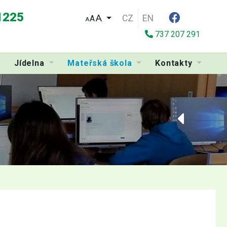
 1225
CZ
EN
A
A
737 207 291
Jídelna
Mateřská škola
Kontakty