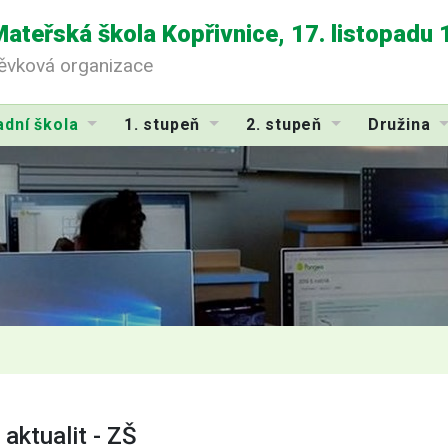
Mateřská škola Kopřivnice, 17. listopadu
pěvková organizace
adní škola
1. stupeň
2. stupeň
Družina
 aktualit - ZŠ