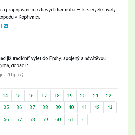
ní a propojování mozkových hemisfér – to si vyzkoušely
stopadu v Kopřivnici.
1
ad již tradiční” výlet do Prahy, spojený s návštěvou
očima, dopadl?
r. Jiří Lípový
14
15
16
17
18
19
20
21
22
35
36
37
38
39
40
41
42
43
Další
56
57
58
59
60
61
»