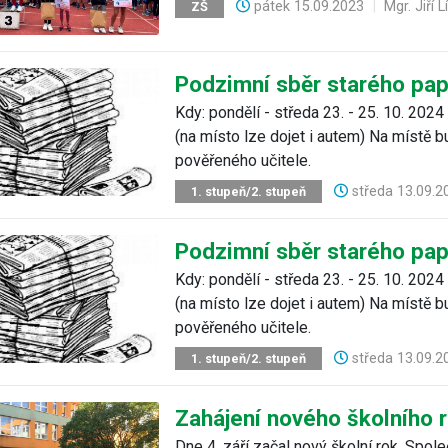
pátek
15.09.2023
|
Mgr. Jiří 
ZŠ
Podzimní sběr starého pap
Kdy: pondělí - středa 23. - 25. 10. 2024
(na místo lze dojet i autem) Na místě 
pověřeného učitele.
středa
13.09.2
1. stupeň/2. stupeň
Podzimní sběr starého pap
Kdy: pondělí - středa 23. - 25. 10. 2024
(na místo lze dojet i autem) Na místě 
pověřeného učitele.
středa
13.09.2
1. stupeň/2. stupeň
Zahájení nového školního 
Dne 4. září začal nový školní rok. Spol