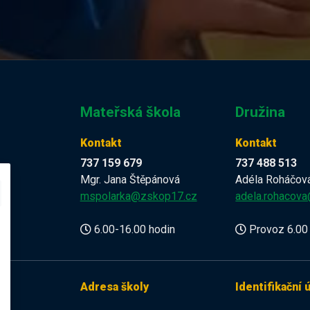
Mateřská škola
Družina
Kontakt
Kontakt
737 159 679
737 488 513
Mgr. Jana Štěpánová
Adéla Roháčov
z
mspolarka@zskop17.cz
adela.rohacov
6.00-16.00 hodin
Provoz 6.00 
Adresa školy
Identifikační 