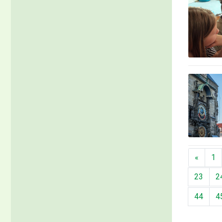
Předch
«
1
23
2
44
4