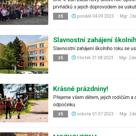
prvňáčků s jejich doprovodem se uskute
pondělí
04.09.2023
|
Mgr. Zd
ZŠ
Slavnostní zahájení školní
Slavnostní zahájení školního roku se usk
čtvrtek
31.08.2023
|
Mgr. Zd
ZŠ
Krásné prázdniny!
Přejeme všem dětem, jejich rodičům a d
odpočinku.
sobota
01.07.2023
|
Mgr. Zd
ZŠ