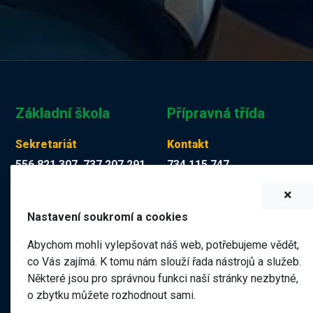
Základní škola
Přípravná třída
Sekretariát
Kontakt
556 821 307, 737 207 291
734 115 747
Tereza Kuchyňková
Martina Mücková DiS.
skola@zskop17.cz
martina.muckova@zskop17.c
Nastavení soukromí a cookies
7.00 - 15.30 hodin
8.00 - 11.40 hodin
Abychom mohli vylepšovat náš web, potřebujeme vědět,
co Vás zajímá. K tomu nám slouží řada nástrojů a služeb.
Některé jsou pro správnou funkci naší stránky nezbytné,
Název školy
o zbytku můžete rozhodnout sami.