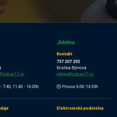
Jídelna
Kontakt
737 207 292
á
Kristína Býmová
a@zskop17.cz
jidelna@zskop17.cz
- 7.40, 11.40 - 16.00h
Provoz 6.00-14.30h
údaje
Elektronická podatelna