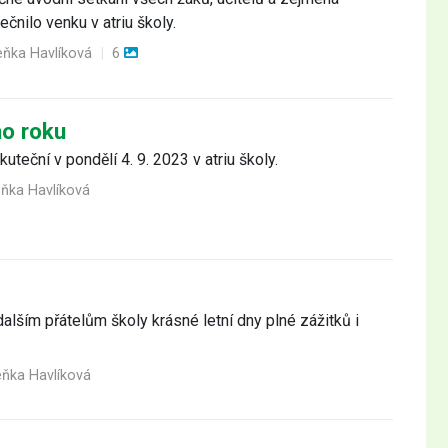
čnilo venku v atriu školy.
eňka Havlíková
|
6
ho roku
uteční v pondělí 4. 9. 2023 v atriu školy.
eňka Havlíková
alším přátelům školy krásné letní dny plné zážitků i
eňka Havlíková