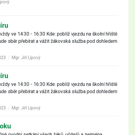
Lípový
íru
 vždy ve 14:30 - 16:30 Kde: poblíž vjezdu na školní hřiště
bude sběr přebírat a vážit žákovská služba pod dohledem
023
|
Mgr. Jiří Lípový
íru
 vždy ve 14:30 - 16:30 Kde: poblíž vjezdu na školní hřiště
bude sběr přebírat a vážit žákovská služba pod dohledem
023
|
Mgr. Jiří Lípový
roku
ečné úvodní setkání všech žáků, učitelů a zejména