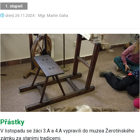
1. stupeň
úterý
26.11.2024
|
Mgr. Martin Galia
Přástky
V listopadu se žáci 3.A a 4.A vypravili do muzea Žerotínského
zámku za starými tradicemi.