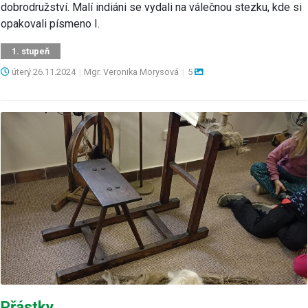
dobrodružství. Malí indiáni se vydali na válečnou stezku, kde si
opakovali písmeno I.
1. stupeň
úterý
26.11.2024
|
Mgr. Veronika Morysová
|
5
Přástky