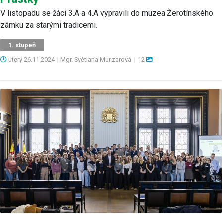
V listopadu se žáci 3.A a 4.A vypravili do muzea Žerotínského
zámku za starými tradicemi.
1. stupeň
úterý
26.11.2024
|
Mgr. Světlana Munzarová
|
12