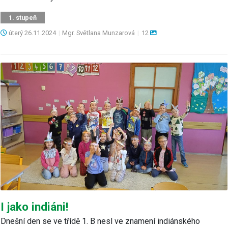
1. stupeň
úterý
26.11.2024
|
Mgr. Světlana Munzarová
|
12
I jako indiáni!
Dnešní den se ve třídě 1. B nesl ve znamení indiánského