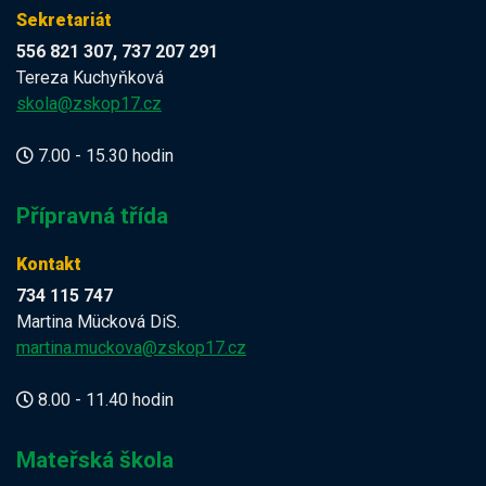
Sekretariát
556 821 307, 737 207 291
Tereza Kuchyňková
skola@zskop17.cz
7.00 - 15.30 hodin
Přípravná třída
Kontakt
734 115 747
Martina Mücková DiS.
martina.muckova@zskop17.cz
8.00 - 11.40 hodin
Mateřská škola