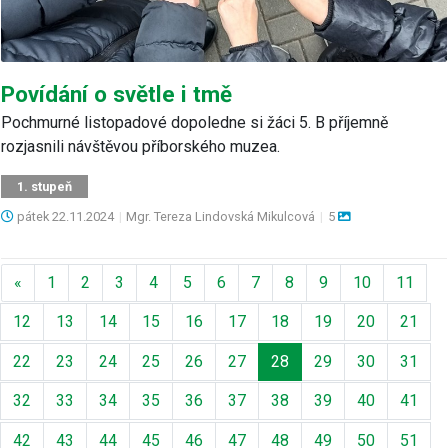
Povídání o světle i tmě
Pochmurné listopadové dopoledne si žáci 5. B příjemně
rozjasnili návštěvou příborského muzea.
1. stupeň
pátek
22.11.2024
|
Mgr. Tereza Lindovská Mikulcová
|
5
Předchozí
«
1
2
3
4
5
6
7
8
9
10
11
12
13
14
15
16
17
18
19
20
21
22
23
24
25
26
27
28
29
30
31
32
33
34
35
36
37
38
39
40
41
42
43
44
45
46
47
48
49
50
51