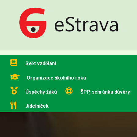
Svět vzdělání
Organizace školního roku
Úspěchy žáků
ŠPP, schránka důvěry
Jídelníček