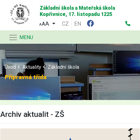
Základní škola a Mateřská škola
Kopřivnice, 17. listopadu 1225
CZ
EN
A
A
MENU
Úvod
Aktuality
Základní škola
Přípravná třída
Archiv aktualit - ZŠ