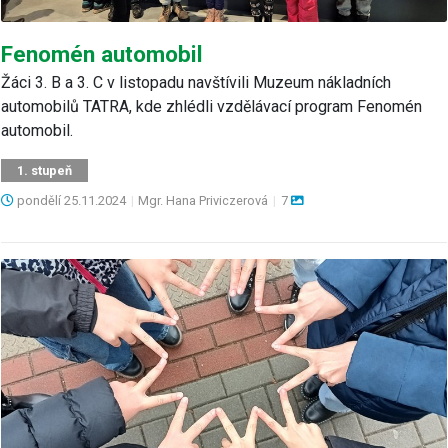
Fenomén automobil
Žáci 3. B a 3. C v listopadu navštívili Muzeum nákladních
automobilů TATRA, kde zhlédli vzdělávací program Fenomén
automobil.
1. stupeň
pondělí
25.11.2024
|
Mgr. Hana Priviczerová
|
7